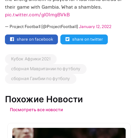
their game with Gambia. What a shambles.
pic.twitter.com/glO1mgBVkB
— Project Football (@ProjectFootball)
January 12, 2022
share on facebook
share on twitter
Кубок Африки 2021
сборная Мавритании по футболу
сборная Гамбии по футболу
Похожие Новости
Посмотреть все новости