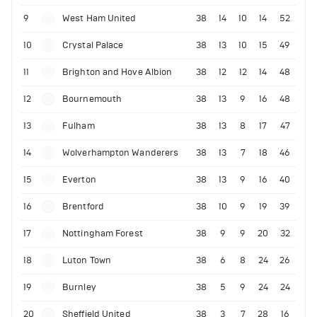
9
West Ham United
38
14
10
14
52
10
Crystal Palace
38
13
10
15
49
11
Brighton and Hove Albion
38
12
12
14
48
12
Bournemouth
38
13
9
16
48
13
Fulham
38
13
8
17
47
14
Wolverhampton Wanderers
38
13
7
18
46
15
Everton
38
13
9
16
40
16
Brentford
38
10
9
19
39
17
Nottingham Forest
38
9
9
20
32
18
Luton Town
38
6
8
24
26
19
Burnley
38
5
9
24
24
20
Sheffield United
38
3
7
28
16