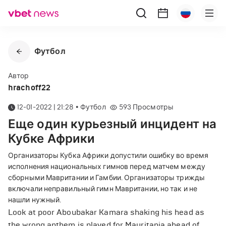
Футбол
Автор
hrachoff22
12-01-2022 | 21:28
•
Футбол
593
Просмотры
Еще один курьезный инцидент на
Кубке Африки
Организаторы Кубка Африки допустили ошибку во время
исполнения национальных гимнов перед матчем между
сборными Мавритании и Гамбии. Организаторы трижды
включали неправильный гимн Мавритании, но так и не
нашли нужный.
Look at poor Aboubakar Kamara shaking his head as
the wrong anthem is played for Mauritania ahead of