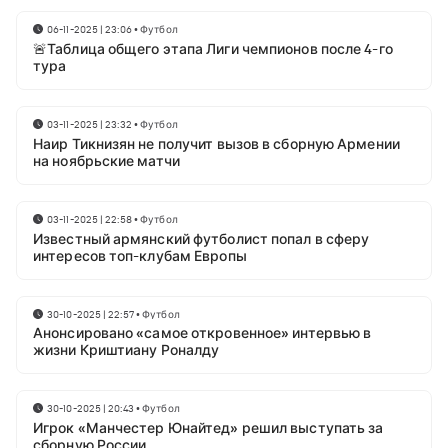
06-11-2025 | 23:06
•
Футбол
🚨Таблица общего этапа Лиги чемпионов после 4-го
тура
03-11-2025 | 23:32
•
Футбол
Наир Тикнизян не получит вызов в сборную Армении
на ноябрьские матчи
03-11-2025 | 22:58
•
Футбол
Известный армянский футболист попал в сферу
интересов топ-клубам Европы
30-10-2025 | 22:57
•
Футбол
Анонсировано «самое откровенное» интервью в
жизни Криштиану Роналду
30-10-2025 | 20:43
•
Футбол
Игрок «Манчестер Юнайтед» решил выступать за
сборную России