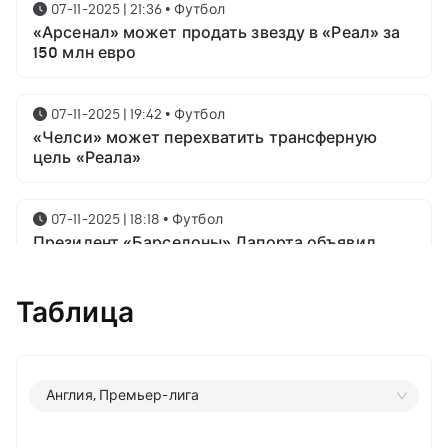
07-11-2025 | 21:36
•
Футбол
«Арсенал» может продать звезду в «Реал» за
150 млн евро
07-11-2025 | 19:42
•
Футбол
«Челси» может перехватить трансферную
цель «Реала»
07-11-2025 | 18:18
•
Футбол
Президент «Барселоны» Лапорта объявил
свой план насчёт Месси
Таблица
07-11-2025 | 16:23
•
Футбол
Известны имена трёх звёздных футболистов в
номинации на приз лучшему игроку года от
ФИФА
Англия, Премьер-лига
06-11-2025 | 23:06
•
Футбол