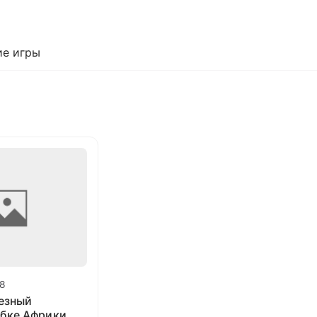
е игры
28
езный
убке Африки