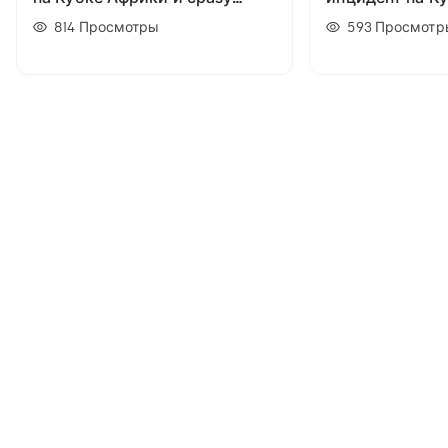
выход в четвертьфинал: Что
814
Просмотры
593
Просмотр
известно о сборной Гамбии?