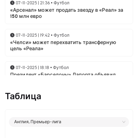
07-11-2025 | 21:36
•
Футбол
«Арсенал» может продать звезду в «Реал» за
150 млн евро
07-11-2025 | 19:42
•
Футбол
«Челси» может перехватить трансферную
цель «Реала»
07-11-2025 | 18:18
•
Футбол
Президент «Барселоны» Лапорта объявил
свой план насчёт Месси
Таблица
07-11-2025 | 16:23
•
Футбол
Известны имена трёх звёздных футболистов в
номинации на приз лучшему игроку года от
ФИФА
Англия, Премьер-лига
06-11-2025 | 23:06
•
Футбол