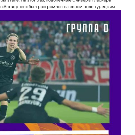
м этапе. На этот раз, подопечные Оливера Гласнера
й «Антверпен» был разгромлен на своем поле турецким