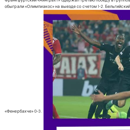
Франкфуртский «Айнтрахт» одержал третью победу в группово
обыграли «Олимпиакос» на выезде со счетом 1-2. Бельгийски
«Фенербахче» 0-3.