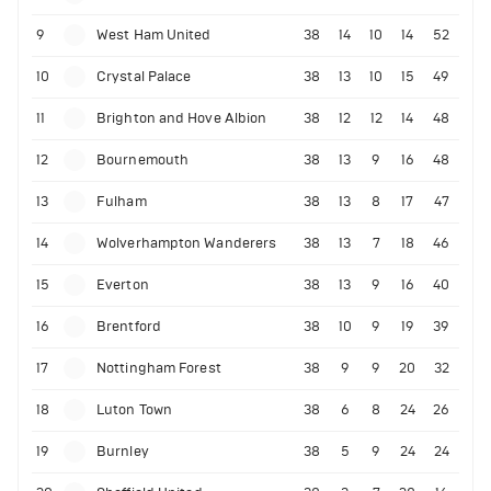
9
West Ham United
38
14
10
14
52
10
Crystal Palace
38
13
10
15
49
11
Brighton and Hove Albion
38
12
12
14
48
12
Bournemouth
38
13
9
16
48
13
Fulham
38
13
8
17
47
14
Wolverhampton Wanderers
38
13
7
18
46
15
Everton
38
13
9
16
40
16
Brentford
38
10
9
19
39
17
Nottingham Forest
38
9
9
20
32
18
Luton Town
38
6
8
24
26
19
Burnley
38
5
9
24
24