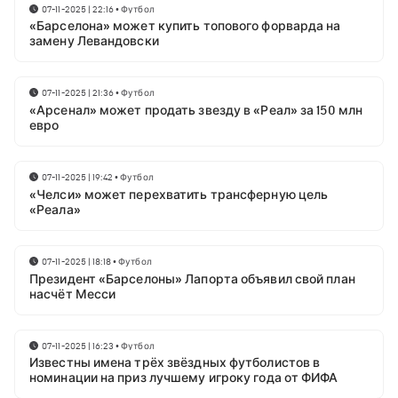
07-11-2025 | 22:16
•
Футбол
«Барселона» может купить топового форварда на
замену Левандовски
07-11-2025 | 21:36
•
Футбол
«Арсенал» может продать звезду в «Реал» за 150 млн
евро
07-11-2025 | 19:42
•
Футбол
«Челси» может перехватить трансферную цель
«Реала»
07-11-2025 | 18:18
•
Футбол
Президент «Барселоны» Лапорта объявил свой план
насчёт Месси
07-11-2025 | 16:23
•
Футбол
Известны имена трёх звёздных футболистов в
номинации на приз лучшему игроку года от ФИФА