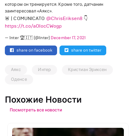
котором он тренируется. Кроме того, датчанин
заинтересовал «Аякс».
🚨 | COMUNICATO
@ChrisEriksen8
👇
https://t.co/aOIocCWogp
— Inter 🏆🇮🇹 (@Inter)
December 17, 2021
share on facebook
share on twitter
Аякс
Интер
Кристиан Эриксен
Оденсе
Похожие Новости
Посмотреть все новости