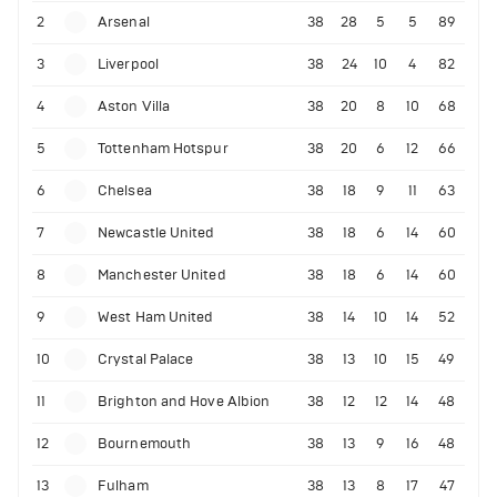
2
Arsenal
38
28
5
5
89
3
Liverpool
38
24
10
4
82
4
Aston Villa
38
20
8
10
68
5
Tottenham Hotspur
38
20
6
12
66
6
Chelsea
38
18
9
11
63
7
Newcastle United
38
18
6
14
60
8
Manchester United
38
18
6
14
60
9
West Ham United
38
14
10
14
52
10
Crystal Palace
38
13
10
15
49
11
Brighton and Hove Albion
38
12
12
14
48
12
Bournemouth
38
13
9
16
48
13
Fulham
38
13
8
17
47