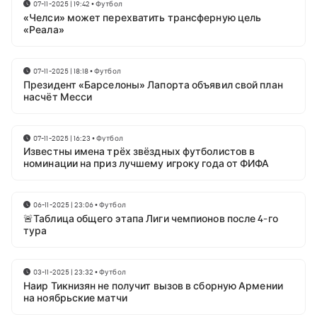
07-11-2025 | 19:42
•
Футбол
«Челси» может перехватить трансферную цель
«Реала»
07-11-2025 | 18:18
•
Футбол
Президент «Барселоны» Лапорта объявил свой план
насчёт Месси
07-11-2025 | 16:23
•
Футбол
Известны имена трёх звёздных футболистов в
номинации на приз лучшему игроку года от ФИФА
06-11-2025 | 23:06
•
Футбол
🚨Таблица общего этапа Лиги чемпионов после 4-го
тура
03-11-2025 | 23:32
•
Футбол
Наир Тикнизян не получит вызов в сборную Армении
на ноябрьские матчи