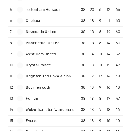
5
Tottenham Hotspur
38
20
6
12
66
6
Chelsea
38
18
9
11
63
7
Newcastle United
38
18
6
14
60
8
Manchester United
38
18
6
14
60
9
West Ham United
38
14
10
14
52
10
Crystal Palace
38
13
10
15
49
11
Brighton and Hove Albion
38
12
12
14
48
12
Bournemouth
38
13
9
16
48
13
Fulham
38
13
8
17
47
14
Wolverhampton Wanderers
38
13
7
18
46
15
Everton
38
13
9
16
40