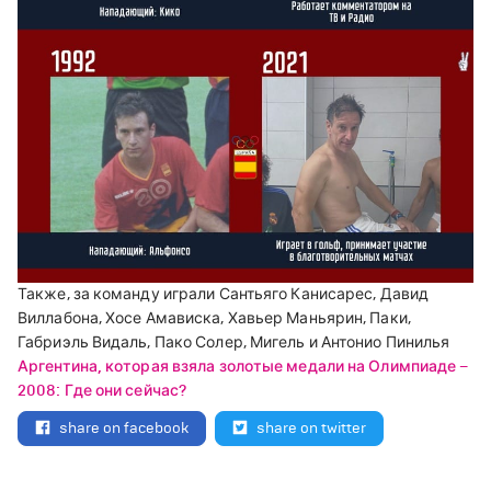
Также, за команду играли Сантьяго Канисарес, Давид
Виллабона, Хосе Амависка, Хавьер Маньярин, Паки,
Габриэль Видаль, Пако Солер, Мигель и Антонио Пинилья
Аргентина, которая взяла золотые медали на Олимпиаде –
2008: Где они сейчас?
share on facebook
share on twitter