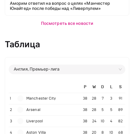
Аморим ответил на вопрос о целях «Манчестер
Юнайтед» после победы над «Ливерпулем»
Посмотреть все новости
Таблица
Англия, Премьер-лига
P
W
D
L
S
1
Manchester City
38
28
7
3
91
2
Arsenal
38
28
5
5
89
3
Liverpool
38
24
10
4
82
4
Aston Villa
38
20
8
10
68