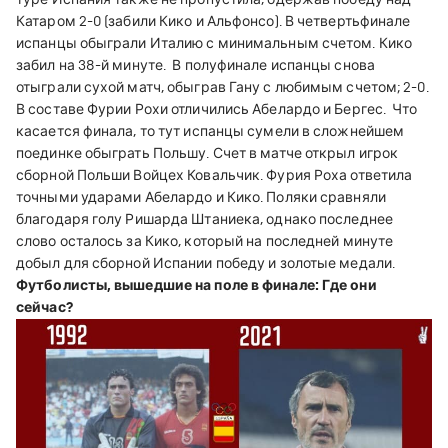
Катаром 2-0 (забили Кико и Альфонсо).
В четвертьфинале
испанцы обыграли Италию с минимальным счетом. Кико
забил на 38-й минуте.
В полуфинале испанцы снова
отыграли сухой матч, обыграв Гану с любимым счетом; 2-0.
В составе Фурии Рохи отличились Абелардо и Бергес.
Что
касается финала, то тут испанцы сумели в сложнейшем
поединке обыграть Польшу. Счет в матче открыл игрок
сборной Польши Войцех Ковальчик. Фурия Роха ответила
точными ударами Абелардо и Кико. Поляки сравняли
благодаря голу Ришарда Штаниека, однако последнее
слово осталось за Кико, который на последней минуте
добыл для сборной Испании победу и золотые медали.
Футболисты, вышедшие на поле в финале: Где они
сейчас?