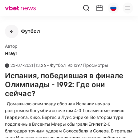
Футбол
Автор
Hrayr
23-07-2021 | 13:26
•
Футбол
1397
Просмотры
Испания, победившая в финале
Олимпиады - 1992: Где они
сейчас?
Домашнюю олимпиаду сборная Испании начала
разгромом Колумбии со счетом 4-0. Голами отметились
Гвардиола, Кико, Бергес и Луис Энрике. Во втором туре
подопечные Висенты Миеры обыграли Египет 2-0
благодаря точным ударам Солосабаля и Солера. В третьем
туре Испания также не пропустила, одержав победу над