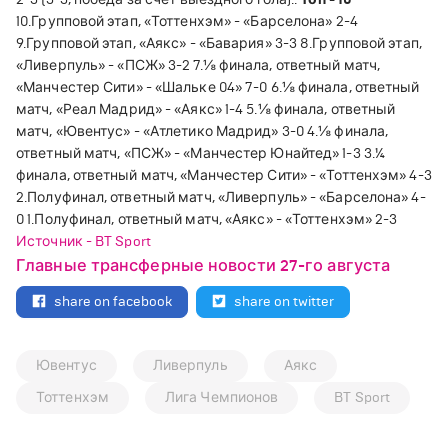
10.Групповой этап,
«
Тоттенхэм
»
-
«
Барселона
»
2-4
9.Групповой этап,
«
Аякс
»
-
«
Бавария
»
3-3
8.Групповой этап,
«
Ливерпуль
»
-
«
ПСЖ
»
3-2
7.⅛ финала, ответный матч,
«
Манчестер Сити
»
-
«
Шальке 04
»
7-0
6.⅛ финала, ответный
матч,
«
Реал Мадрид
»
-
«
Аякс
»
1-4
5.⅛ финала, ответный
матч,
«
Ювентус
»
-
«
Атлетико Мадрид
»
3-0
4.⅛ финала,
ответный матч,
«
ПСЖ
»
-
«
Манчестер Юнайтед
»
1-3
3.¼
финала, ответный матч,
«
Манчестер Сити
»
-
«
Тоттенхэм
»
4-3
2.Полуфинал, ответный матч,
«
Ливерпуль
»
-
«
Барселона
»
4-
0
1.Полуфинал, ответный матч,
«
Аякс
»
-
«
Тоттенхэм
»
2-3
Источник - BT Sport
Главные трансферные новости 27-го августа
share on facebook
share on twitter
Ювентус
Ливерпуль
Аякс
Тоттенхэм
Лига Чемпионов
BT Sport