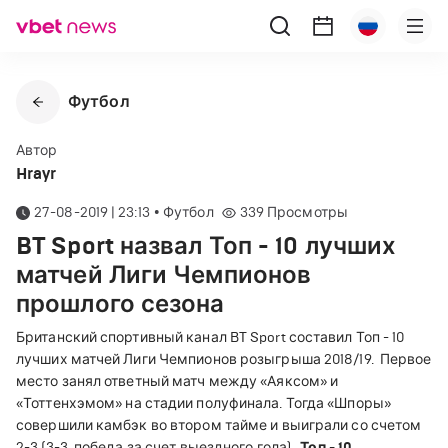
Футбол
Автор
Hrayr
27-08-2019 | 23:13
•
Футбол
339
Просмотры
BT Sport назвал Топ - 10 лучших
матчей Лиги Чемпионов
прошлого сезона
Британский спортивный канал BT Sport составил Топ - 10
лучших матчей Лиги Чемпионов розыгрыша 2018/19.
Первое
место занял ответный матч между
«
Аяксом
»
и
«
Тоттенхэмом
»
на стадии полуфинала. Тогда
«
Шпоры
»
совершили камбэк во втором тайме и выиграли со счетом
2-3 (3-3, победа за счет выездного гола)..
Топ - 10