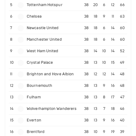
5
Tottenham Hotspur
38
20
6
12
66
6
Chelsea
38
18
9
11
63
7
Newcastle United
38
18
6
14
60
8
Manchester United
38
18
6
14
60
9
West Ham United
38
14
10
14
52
10
Crystal Palace
38
13
10
15
49
11
Brighton and Hove Albion
38
12
12
14
48
12
Bournemouth
38
13
9
16
48
13
Fulham
38
13
8
17
47
14
Wolverhampton Wanderers
38
13
7
18
46
15
Everton
38
13
9
16
40
16
Brentford
38
10
9
19
39