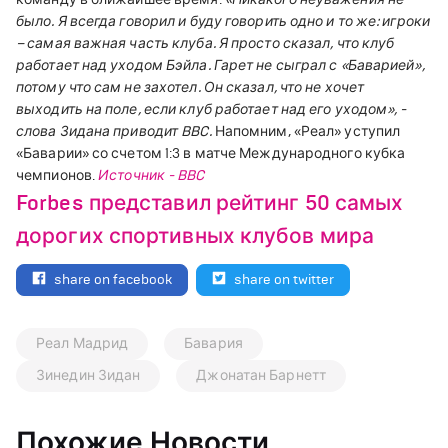
было. Я всегда говорил и буду говорить одно и то же: игроки
– самая важная часть клуба. Я просто сказал, что клуб
работает над уходом Бэйла. Гарет не сыграл с «Баварией»,
потому что сам не захотел. Он сказал, что не хочет
выходить на поле, если клуб работает над его уходом», -
слова Зидана приводит BBC.
Напомним, «Реал» уступил
«Баварии» со счетом 1:3 в матче Международного кубка
чемпионов.
Источник - BBC
Forbes представил рейтинг 50 самых
дорогих спортивных клубов мира
share on facebook
share on twitter
Реал Мадрид
Бавария
Зинедин Зидан
Джонатан Барнетт
Похожие Новости