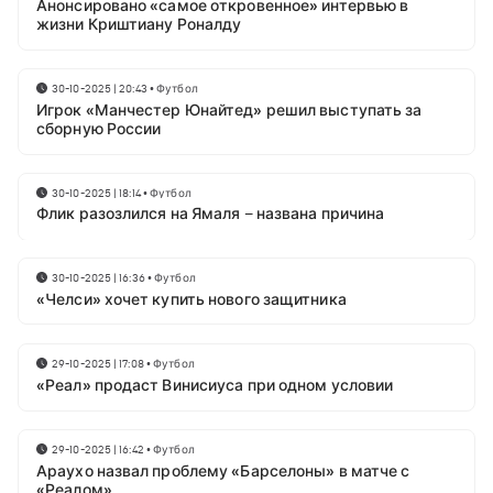
Анонсировано «самое откровенное» интервью в
жизни Криштиану Роналду
30-10-2025 | 20:43
•
Футбол
Игрок «Манчестер Юнайтед» решил выступать за
сборную России
30-10-2025 | 18:14
•
Футбол
Флик разозлился на Ямаля – названа причина
30-10-2025 | 16:36
•
Футбол
«Челси» хочет купить нового защитника
29-10-2025 | 17:08
•
Футбол
«Реал» продаст Винисиуса при одном условии
29-10-2025 | 16:42
•
Футбол
Араухо назвал проблему «Барселоны» в матче с
«Реалом»