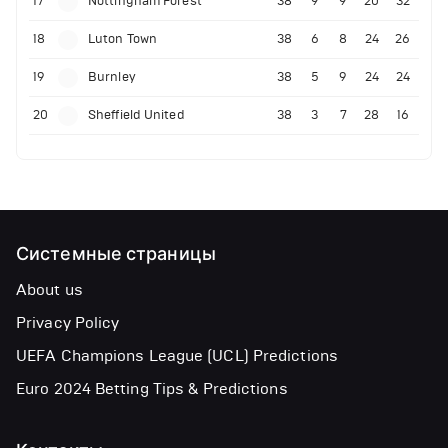
17
Nottingham Forest
38
9
9
20
32
18
Luton Town
38
6
8
24
26
19
Burnley
38
5
9
24
24
20
Sheffield United
38
3
7
28
16
Системные страницы
About us
Privacy Policy
UEFA Champions League (UCL) Predictions
Euro 2024 Betting Tips & Predictions