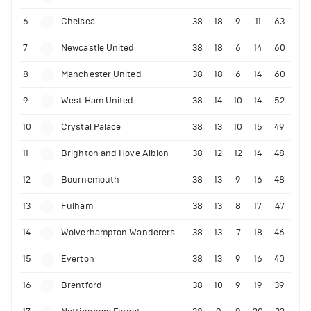
6
Chelsea
38
18
9
11
63
7
Newcastle United
38
18
6
14
60
8
Manchester United
38
18
6
14
60
9
West Ham United
38
14
10
14
52
10
Crystal Palace
38
13
10
15
49
11
Brighton and Hove Albion
38
12
12
14
48
12
Bournemouth
38
13
9
16
48
13
Fulham
38
13
8
17
47
14
Wolverhampton Wanderers
38
13
7
18
46
15
Everton
38
13
9
16
40
16
Brentford
38
10
9
19
39