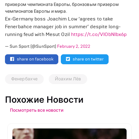
призером чемпионата Европы, бронзовым призером
чемпионатов Европы и мира.
Ex-Germany boss Joachim Low ‘agrees to take
Fenerbahce manager job in summer’ despite long-
running feud with Mesut Ozil
https://t.co/VIObNlbx6p
— Sun Sport (@SunSport)
February 2, 2022
share on facebook
share on twitter
Фенербахче
Йоахим Лёв
Похожие Новости
Посмотреть все новости