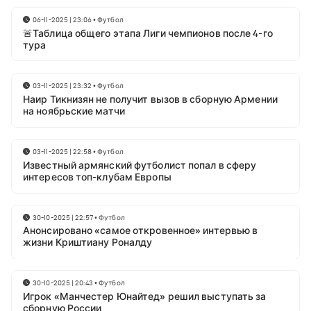
06-11-2025 | 23:06
•
Футбол
🚨Таблица общего этапа Лиги чемпионов после 4-го
тура
03-11-2025 | 23:32
•
Футбол
Наир Тикнизян не получит вызов в сборную Армении
на ноябрьские матчи
03-11-2025 | 22:58
•
Футбол
Известный армянский футболист попал в сферу
интересов топ-клубам Европы
30-10-2025 | 22:57
•
Футбол
Анонсировано «самое откровенное» интервью в
жизни Криштиану Роналду
30-10-2025 | 20:43
•
Футбол
Игрок «Манчестер Юнайтед» решил выступать за
сборную России