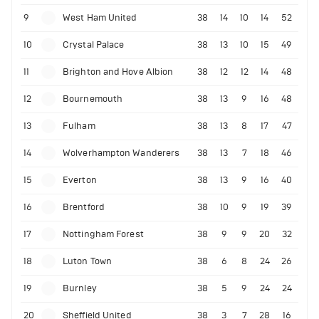
9
West Ham United
38
14
10
14
52
10
Crystal Palace
38
13
10
15
49
11
Brighton and Hove Albion
38
12
12
14
48
12
Bournemouth
38
13
9
16
48
13
Fulham
38
13
8
17
47
14
Wolverhampton Wanderers
38
13
7
18
46
15
Everton
38
13
9
16
40
16
Brentford
38
10
9
19
39
17
Nottingham Forest
38
9
9
20
32
18
Luton Town
38
6
8
24
26
19
Burnley
38
5
9
24
24
20
Sheffield United
38
3
7
28
16