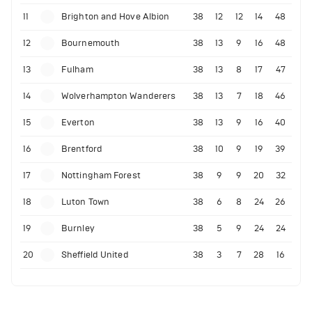
11
Brighton and Hove Albion
38
12
12
14
48
12
Bournemouth
38
13
9
16
48
13
Fulham
38
13
8
17
47
14
Wolverhampton Wanderers
38
13
7
18
46
15
Everton
38
13
9
16
40
16
Brentford
38
10
9
19
39
17
Nottingham Forest
38
9
9
20
32
18
Luton Town
38
6
8
24
26
19
Burnley
38
5
9
24
24
20
Sheffield United
38
3
7
28
16