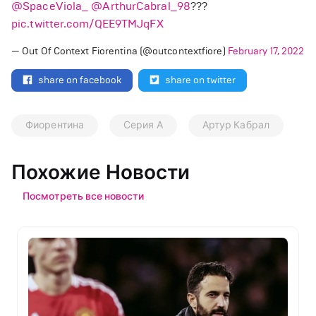
@SpaceViola_
@ArthurCabral_98
???
pic.twitter.com/QEE9TMJqFX
— Out Of Context Fiorentina (@outcontextfiore)
February 17, 2022
share on facebook
share on twitter
Фиорентина
Серия А
Артур Кабрал
Похожие Новости
Посмотреть все новости