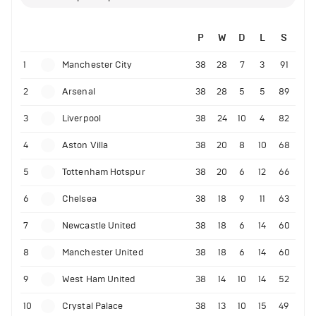
P
W
D
L
S
1
Manchester City
38
28
7
3
91
2
Arsenal
38
28
5
5
89
3
Liverpool
38
24
10
4
82
4
Aston Villa
38
20
8
10
68
5
Tottenham Hotspur
38
20
6
12
66
6
Chelsea
38
18
9
11
63
7
Newcastle United
38
18
6
14
60
8
Manchester United
38
18
6
14
60
9
West Ham United
38
14
10
14
52
10
Crystal Palace
38
13
10
15
49