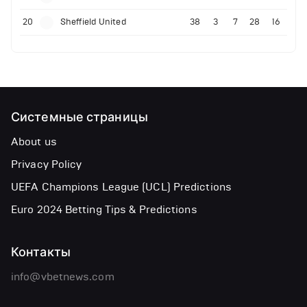
20
Sheffield United
38
3
7
28
16
Системные страницы
About us
Privacy Policy
UEFA Champions League (UCL) Predictions
Euro 2024 Betting Tips & Predictions
Контакты
info@vbetnews.com