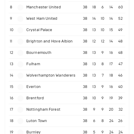
8
Manchester United
38
18
6
14
60
9
West Ham United
38
14
10
14
52
10
Crystal Palace
38
13
10
15
49
11
Brighton and Hove Albion
38
12
12
14
48
12
Bournemouth
38
13
9
16
48
13
Fulham
38
13
8
17
47
14
Wolverhampton Wanderers
38
13
7
18
46
15
Everton
38
13
9
16
40
16
Brentford
38
10
9
19
39
17
Nottingham Forest
38
9
9
20
32
18
Luton Town
38
6
8
24
26
19
Burnley
38
5
9
24
24