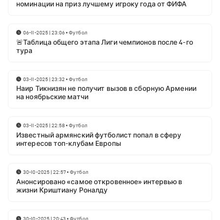
номинации на приз лучшему игроку года от ФИФА
06-11-2025 | 23:06
•
Футбол
🚨Таблица общего этапа Лиги чемпионов после 4-го
тура
03-11-2025 | 23:32
•
Футбол
Наир Тикнизян не получит вызов в сборную Армении
на ноябрьские матчи
03-11-2025 | 22:58
•
Футбол
Известный армянский футболист попал в сферу
интересов топ-клубам Европы
30-10-2025 | 22:57
•
Футбол
Анонсировано «самое откровенное» интервью в
жизни Криштиану Роналду
30-10-2025 | 20:43
•
Футбол