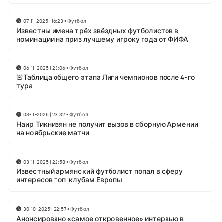
07-11-2025 | 16:23
•
Футбол
Известны имена трёх звёздных футболистов в
номинации на приз лучшему игроку года от ФИФА
06-11-2025 | 23:06
•
Футбол
🚨Таблица общего этапа Лиги чемпионов после 4-го
тура
03-11-2025 | 23:32
•
Футбол
Наир Тикнизян не получит вызов в сборную Армении
на ноябрьские матчи
03-11-2025 | 22:58
•
Футбол
Известный армянский футболист попал в сферу
интересов топ-клубам Европы
30-10-2025 | 22:57
•
Футбол
Анонсировано «самое откровенное» интервью в