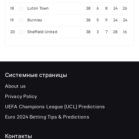
18
Luton Town
38
6
8
24
26
19
Burnley
38
5
9
24
24
20
Sheffield United
38
3
7
28
16
Системные страницы
About us
Privacy Policy
UEFA Champions League (UCL) Predictions
Euro 2024 Betting Tips & Predictions
Контакты