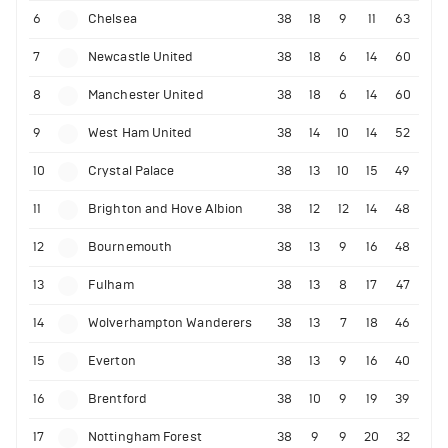
6
Chelsea
38
18
9
11
63
7
Newcastle United
38
18
6
14
60
8
Manchester United
38
18
6
14
60
9
West Ham United
38
14
10
14
52
10
Crystal Palace
38
13
10
15
49
11
Brighton and Hove Albion
38
12
12
14
48
12
Bournemouth
38
13
9
16
48
13
Fulham
38
13
8
17
47
14
Wolverhampton Wanderers
38
13
7
18
46
15
Everton
38
13
9
16
40
16
Brentford
38
10
9
19
39
17
Nottingham Forest
38
9
9
20
32