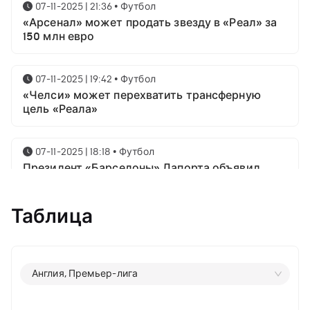
07-11-2025 | 21:36
•
Футбол
«Арсенал» может продать звезду в «Реал» за
150 млн евро
07-11-2025 | 19:42
•
Футбол
«Челси» может перехватить трансферную
цель «Реала»
07-11-2025 | 18:18
•
Футбол
Президент «Барселоны» Лапорта объявил
свой план насчёт Месси
Таблица
07-11-2025 | 16:23
•
Футбол
Известны имена трёх звёздных футболистов в
номинации на приз лучшему игроку года от
ФИФА
Англия, Премьер-лига
06-11-2025 | 23:06
•
Футбол
07-11-2025 | 21:36
•
Футбол