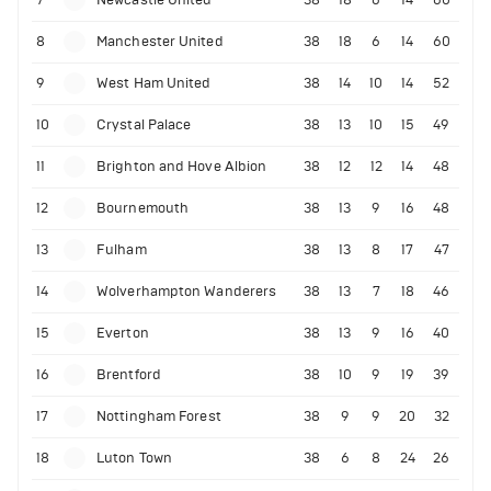
8
Manchester United
38
18
6
14
60
9
West Ham United
38
14
10
14
52
10
Crystal Palace
38
13
10
15
49
11
Brighton and Hove Albion
38
12
12
14
48
12
Bournemouth
38
13
9
16
48
13
Fulham
38
13
8
17
47
14
Wolverhampton Wanderers
38
13
7
18
46
15
Everton
38
13
9
16
40
16
Brentford
38
10
9
19
39
17
Nottingham Forest
38
9
9
20
32
18
Luton Town
38
6
8
24
26