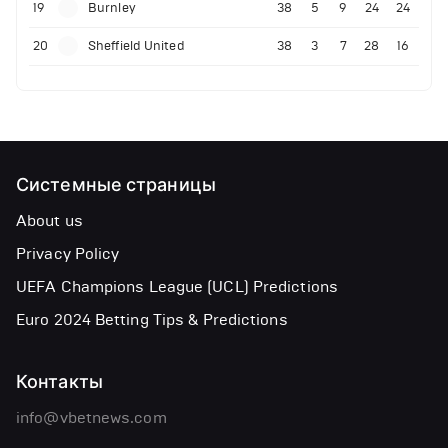
19
Burnley
38
5
9
24
24
20
Sheffield United
38
3
7
28
16
Системные страницы
About us
Privacy Policy
UEFA Champions League (UCL) Predictions
Euro 2024 Betting Tips & Predictions
Контакты
info@vbetnews.com