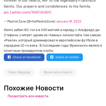
Forever in our hearts, RIP to the legendary Francisco
Gento. Our prayers and condolences to his family.
pic.twitter.com/YeICUirb0C
— Madrid Zone (@theMadridZone)
January 18, 2022
Хенто забил 182 гол а в 600 матчей и наряду с Альфредо ди
Стефано, считает одним из главных личностей в том самом
«Реале», который доминировал в европейском футболе в
середине 20-го века.
В последние годы Франсиско являлся
почетным президентом клуба.
share on facebook
share on twitter
Реал Мадрид
Франсиско Хенто
Похожие Новости
Посмотреть все новости