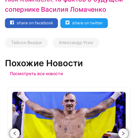
сопернике Василия Ломаченко
share on facebook
share on twitter
Тайсон Фьюри
Александр Усик
Похожие Новости
Посмотреть все новости