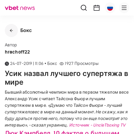
Бокс
Автор
hrachoff22
24-07-2019 | 11:06
•
Бокс
1927
Просмотры
Усик назвал лучшего супертяжа в
мире
Бывший абсолютный чемпион мира в первом тяжелом весе
Александр Усик считает Тайсона Фьюри лучшим
супертяжем в мире.
«Думаю что Тайсон Фьюри - лучший
супертяжеловес в мире на данный момент. Не скажу, как я
буду драться против него, потому что он еще посмотрит это
интервью», - сказал украинец.
Источник -
UncleTboxing TV
Люк Кэмпбелл. 10 фактов о будущем