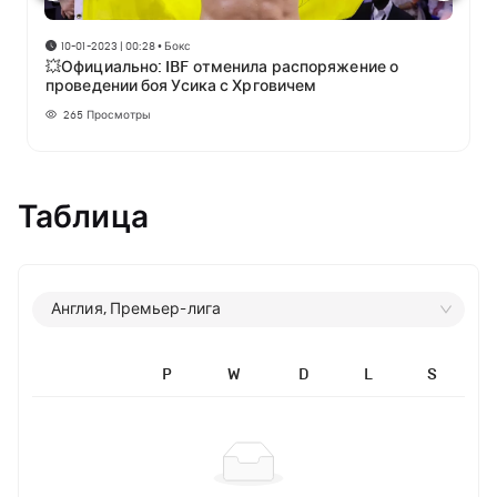
10-01-2023 | 00:28
•
Бокс
💥Официально: IBF отменила распоряжение о
проведении боя Усика с Хрговичем
265
Просмотры
Таблица
Англия, Премьер-лига
P
W
D
L
S