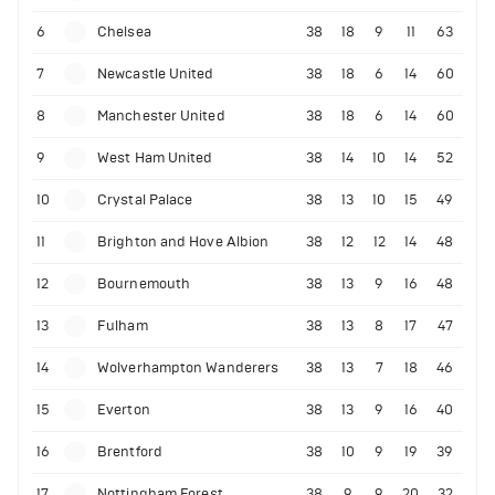
6
Chelsea
38
18
9
11
63
7
Newcastle United
38
18
6
14
60
8
Manchester United
38
18
6
14
60
9
West Ham United
38
14
10
14
52
10
Crystal Palace
38
13
10
15
49
11
Brighton and Hove Albion
38
12
12
14
48
12
Bournemouth
38
13
9
16
48
13
Fulham
38
13
8
17
47
14
Wolverhampton Wanderers
38
13
7
18
46
15
Everton
38
13
9
16
40
16
Brentford
38
10
9
19
39
17
Nottingham Forest
38
9
9
20
32