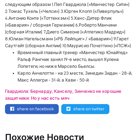
следующим образом
1.Пеп Гвардиола («Манчестер Сити»)
2.Томас Тухель («Челси»)
3.Юрген Клопп («Ливерпуль»)
4.Антонио Конте («Тоттенхэм»)
5.Ханс-Дитер Флик
(«Бавария» / сборная Германии)
6.Роберто Манчини
(сборная Италии)
7.Диего Симеоне («Атлетико Мадрид»)
8.Юлиан Нагельсманн («РБ Лейпциг» / «Бавария»)
9.Гарет
Саутгейт (сборная Англии)
10.Маурисио Почеттино («ПСЖ»)
Временный главный тренер «Манчестер Юнайтед»
Ральф Рангник занял 19-е место, вышел Хулена
Лопетеги, но ниже Марсело Бьелсы.
Карло Анчелотти - на 23 месте, Зинедин Зидан - 28-й,
Макс Аллегри - 31-й, а Хави - 50-й.
Гвардиола: Бернарду, Канселу, Зинченко не хорошие
защитники: Но у нас есть мяч
share on facebook
share on twitter
Похожие Новости