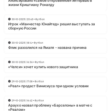
Анонсировано «самое откровенное» интервью в
жизни Криштиану Роналду
30-10-2025 | 20:43
•
Футбол
Игрок «Манчестер Юнайтед» решил выступать за
сборную России
30-10-2025 | 18:14
•
Футбол
Флик разозлился на Ямаля – названа причина
30-10-2025 | 16:36
•
Футбол
«Челси» хочет купить нового защитника
29-10-2025 | 17:08
•
Футбол
«Реал» продаст Винисиуса при одном условии
29-10-2025 | 16:42
•
Футбол
Араухо назвал проблему «Барселоны» в матче с
«Реалом»