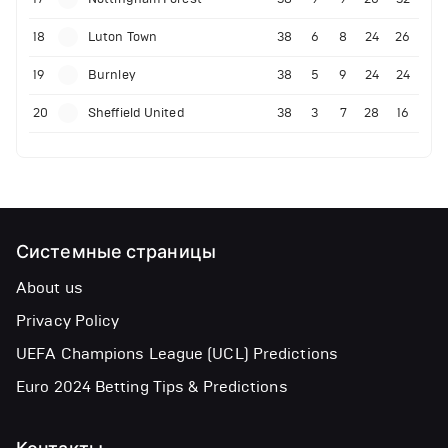
18
Luton Town
38
6
8
24
26
19
Burnley
38
5
9
24
24
20
Sheffield United
38
3
7
28
16
Системные страницы
About us
Privacy Policy
UEFA Champions League (UCL) Predictions
Euro 2024 Betting Tips & Predictions