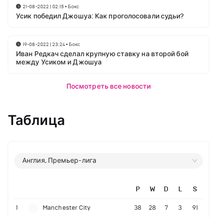
21-08-2022 | 02:15
•
Бокс
Усик победил Джошуа: Как проголосовали судьи?
19-08-2022 | 23:24
•
Бокс
Иван Редкач сделал крупную ставку на второй бой
между Усиком и Джошуа
Посмотреть все новости
Таблица
Англия, Премьер-лига
P
W
D
L
S
1
Manchester City
38
28
7
3
91