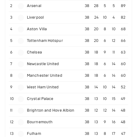
2
Arsenal
38
28
5
5
89
3
Liverpool
38
24
10
4
82
4
Aston Villa
38
20
8
10
68
5
Tottenham Hotspur
38
20
6
12
66
6
Chelsea
38
18
9
11
63
7
Newcastle United
38
18
6
14
60
8
Manchester United
38
18
6
14
60
9
West Ham United
38
14
10
14
52
10
Crystal Palace
38
13
10
15
49
11
Brighton and Hove Albion
38
12
12
14
48
12
Bournemouth
38
13
9
16
48
13
Fulham
38
13
8
17
47