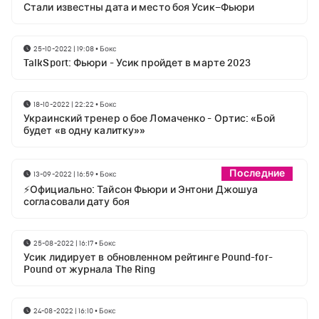
Стали известны дата и место боя Усик–Фьюри
25-10-2022 | 19:08
•
Бокс
TalkSport: Фьюри - Усик пройдет в марте 2023
18-10-2022 | 22:22
•
Бокс
Украинский тренер о бое Ломаченко - Ортис: «Бой
будет «в одну калитку»»
Последние
13-09-2022 | 16:59
•
Бокс
⚡Официально: Тайсон Фьюри и Энтони Джошуа
согласовали дату боя
25-08-2022 | 16:17
•
Бокс
Усик лидирует в обновленном рейтинге Pound-for-
Pound от журнала The Ring
24-08-2022 | 16:10
•
Бокс