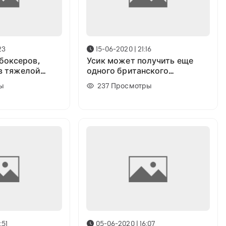
23
15-06-2020 | 21:16
 боксеров,
Усик может получить еще
в тяжелой
одного британского
ории
соперника, но НЕ Джошуа
ы
237
Просмотры
:51
05-06-2020 | 16:07