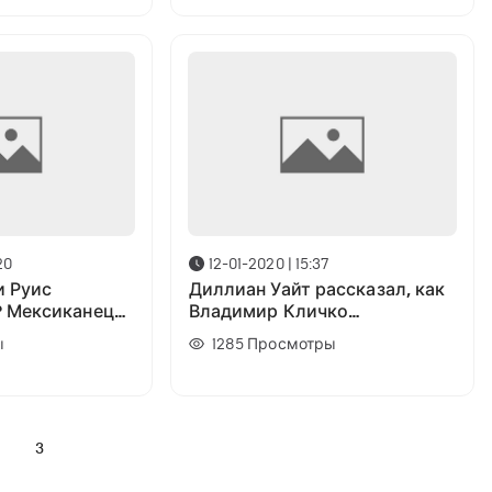
20
12-01-2020 | 15:37
и Руис
Диллиан Уайт рассказал, как
? Мексиканец
Владимир Кличко
тся с экс-
спарринговал с Деонтеем
ы
1285
Просмотры
ра
Уайлдером
2
3