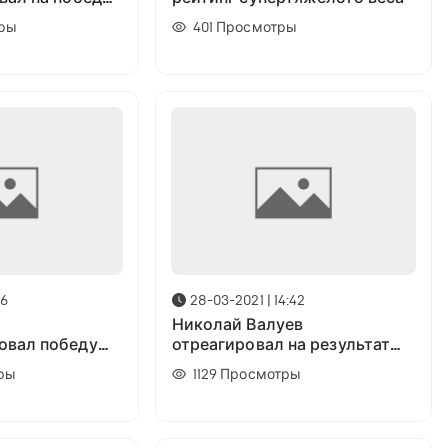
ошуа
ры
401
Просмотры
16
28-03-2021 | 14:42
Николай Валуев
овал победу
отреагировал на результат
веткиным
боя Поветкин - Уайт
ры
1129
Просмотры