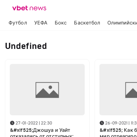
Футбол
УЕФА
Бокс
Баскетбол
Олимпийски
Undefined
27-01-2022 | 22:30
26-09-2021 | 11:3
&#x1f525;Джошуа и Уайт
&#x1f525; Как 
отказались от отступных:
мир отреагиро