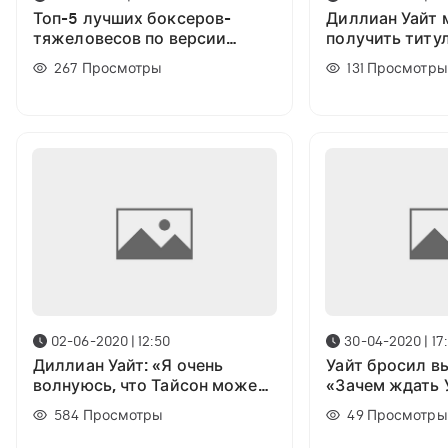
Топ-5 лучших боксеров-
Диллиан Уайт
тяжеловесов по версии
получить титул
Тайсона Фьюри
Как так?
267
Просмотры
131
Просмотры
02-06-2020 | 12:50
30-04-2020 | 17
Диллиан Уайт: «Я очень
Уайт бросил в
волнуюсь, что Тайсон может
«Зачем ждать 
получить очень серьезную
Давай устроим
584
Просмотры
49
Просмотры
травму»