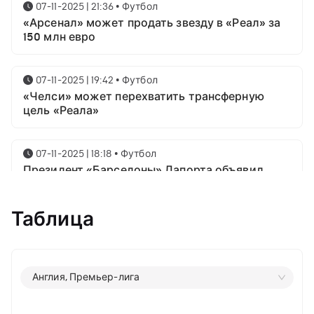
07-11-2025 | 21:36
•
Футбол
«Арсенал» может продать звезду в «Реал» за
150 млн евро
07-11-2025 | 19:42
•
Футбол
«Челси» может перехватить трансферную
цель «Реала»
07-11-2025 | 18:18
•
Футбол
Президент «Барселоны» Лапорта объявил
свой план насчёт Месси
Таблица
07-11-2025 | 16:23
•
Футбол
Известны имена трёх звёздных футболистов в
номинации на приз лучшему игроку года от
ФИФА
Англия, Премьер-лига
06-11-2025 | 23:06
•
Футбол