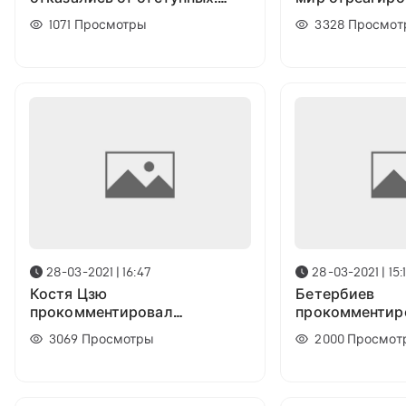
Фьюри анонсировал свой
Усика над Дж
1071
Просмотры
3328
Просмот
предстоящий БОЙ
28-03-2021 | 16:47
28-03-2021 | 15:
Костя Цзю
Бетербиев
прокомментировал
прокомментир
поражение Поветкина от
Уайта над По
3069
Просмотры
2000
Просмот
Уайта