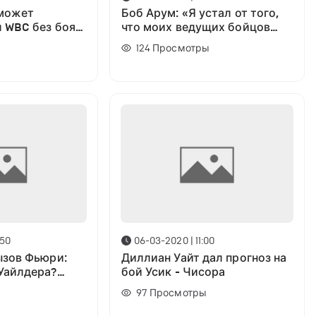
 может
Боб Арум: «Я устал от того,
 WBC без боя:
что моих ведущих бойцов
заставляют проводить
124
Просмотры
бессмысленные бои»
:50
06-03-2020 | 11:00
ызов Фьюри:
Диллиан Уайт дал прогноз на
Уайлдера?
бой Усик - Чисора
 бой»
97
Просмотры