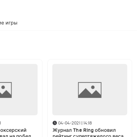
е игры
1
04-04-2021 | 14:18
боксерский
Журнал The Ring обновил
вал на победу
рейтинг супертяжелого веса