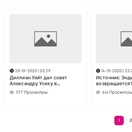
28-01-2020 | 20:29
14-01-2020 | 23:
Диллиан Уайт дал совет
Источник: Энд
Александру Усику в
возвращается
преддверии возможного боя
может встрети
577
Просмотры
614
Просмотр
с Чисорой
чемпионом ми
1