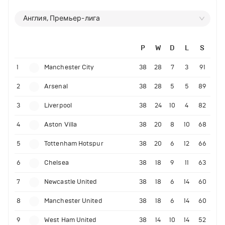
Англия, Премьер-лига
P
W
D
L
S
1
Manchester City
38
28
7
3
91
2
Arsenal
38
28
5
5
89
3
Liverpool
38
24
10
4
82
4
Aston Villa
38
20
8
10
68
5
Tottenham Hotspur
38
20
6
12
66
6
Chelsea
38
18
9
11
63
7
Newcastle United
38
18
6
14
60
8
Manchester United
38
18
6
14
60
9
West Ham United
38
14
10
14
52