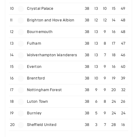
10
Crystal Palace
38
13
10
15
49
11
Brighton and Hove Albion
38
12
12
14
48
12
Bournemouth
38
13
9
16
48
13
Fulham
38
13
8
17
47
14
Wolverhampton Wanderers
38
13
7
18
46
15
Everton
38
13
9
16
40
16
Brentford
38
10
9
19
39
17
Nottingham Forest
38
9
9
20
32
18
Luton Town
38
6
8
24
26
19
Burnley
38
5
9
24
24
20
Sheffield United
38
3
7
28
16