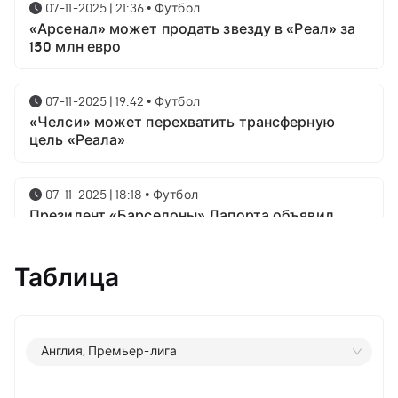
07-11-2025 | 21:36
•
Футбол
«Арсенал» может продать звезду в «Реал» за
150 млн евро
07-11-2025 | 19:42
•
Футбол
«Челси» может перехватить трансферную
цель «Реала»
07-11-2025 | 18:18
•
Футбол
Президент «Барселоны» Лапорта объявил
свой план насчёт Месси
Таблица
07-11-2025 | 16:23
•
Футбол
Известны имена трёх звёздных футболистов в
номинации на приз лучшему игроку года от
ФИФА
Англия, Премьер-лига
06-11-2025 | 23:06
•
Футбол