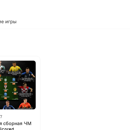
е игры
07
я сборная ЧМ
Scored