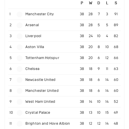
P
W
D
L
S
1
Manchester City
38
28
7
3
91
2
Arsenal
38
28
5
5
89
3
Liverpool
38
24
10
4
82
4
Aston Villa
38
20
8
10
68
5
Tottenham Hotspur
38
20
6
12
66
6
Chelsea
38
18
9
11
63
7
Newcastle United
38
18
6
14
60
8
Manchester United
38
18
6
14
60
9
West Ham United
38
14
10
14
52
10
Crystal Palace
38
13
10
15
49
11
Brighton and Hove Albion
38
12
12
14
48