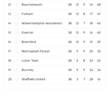
12
Bournemouth
38
13
9
16
48
13
Fulham
38
13
8
17
47
14
Wolverhampton Wanderers
38
13
7
18
46
15
Everton
38
13
9
16
40
16
Brentford
38
10
9
19
39
17
Nottingham Forest
38
9
9
20
32
18
Luton Town
38
6
8
24
26
19
Burnley
38
5
9
24
24
20
Sheffield United
38
3
7
28
16