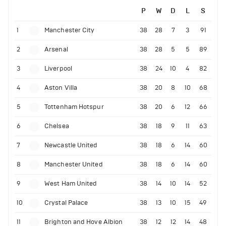
P
W
D
L
S
1
Manchester City
38
28
7
3
91
2
Arsenal
38
28
5
5
89
3
Liverpool
38
24
10
4
82
4
Aston Villa
38
20
8
10
68
5
Tottenham Hotspur
38
20
6
12
66
6
Chelsea
38
18
9
11
63
7
Newcastle United
38
18
6
14
60
8
Manchester United
38
18
6
14
60
9
West Ham United
38
14
10
14
52
10
Crystal Palace
38
13
10
15
49
11
Brighton and Hove Albion
38
12
12
14
48