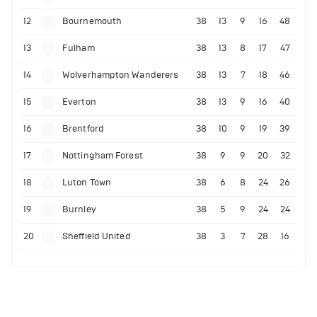
12
Bournemouth
38
13
9
16
48
13
Fulham
38
13
8
17
47
14
Wolverhampton Wanderers
38
13
7
18
46
15
Everton
38
13
9
16
40
16
Brentford
38
10
9
19
39
17
Nottingham Forest
38
9
9
20
32
18
Luton Town
38
6
8
24
26
19
Burnley
38
5
9
24
24
20
Sheffield United
38
3
7
28
16