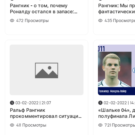
Рангник - о том, почему
Рангник: Мы п
Роналду остался в запасе:
фантастически
Знали, что нам придется
тайм, показал
472
Просмотры
435
Просмотр
много бегать
03-02-2022 | 21:07
02-02-2022 | 14
Ральф Рангник
«Шальке 04», 
прокомментировал ситуацию
полуфинала Л
с Гринвудом
с Рангником: Г
411
Просмотры
721
Просмотр