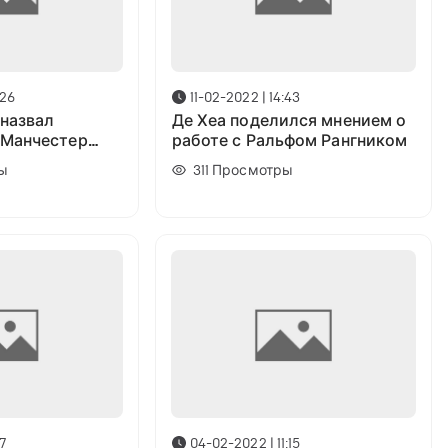
:26
11-02-2022 | 14:43
 назвал
Де Хеа поделился мнением о
«Манчестер
работе с Ральфом Рангником
езон
ы
311
Просмотры
17
04-02-2022 | 11:15