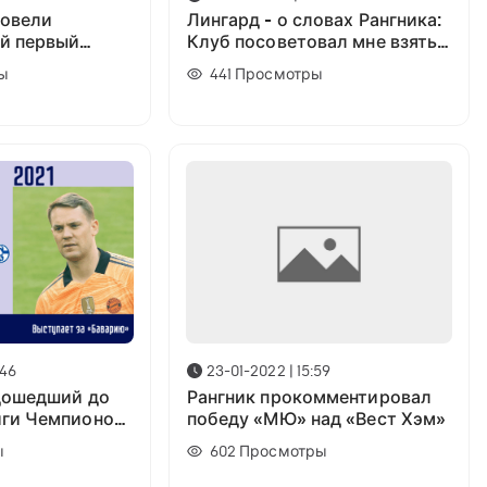
ровели
Лингард - о словах Рангника:
й первый
Клуб посоветовал мне взять
и максимум
отпуск. Мне не нужно
ы
441
Просмотры
собраться с мыслями
:46
23-01-2022 | 15:59
дошедший до
Рангник прокомментировал
иги Чемпионов
победу «МЮ» над «Вест Хэм»
де они сейчас?
ы
602
Просмотры