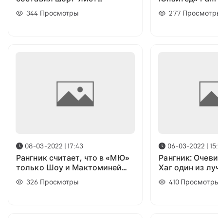
кандидатов на пост нового
«Атлетико» до
344
Просмотры
277
Просмотр
главного тренера команды
кроме Шоу»
08-03-2022 | 17:43
06-03-2022 | 15:
Рангник считает, что в «МЮ»
Рангник: Очеви
только Шоу и Мактоминей
Хаг один из л
обладают лидерскими
в Европе
326
Просмотры
410
Просмотр
качествами