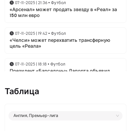
07-11-2025 | 21:36
•
Футбол
«Арсенал» может продать звезду в «Реал» за
150 млн евро
07-11-2025 | 19:42
•
Футбол
«Челси» может перехватить трансферную
цель «Реала»
07-11-2025 | 18:18
•
Футбол
Президент «Барселоны» Лапорта объявил
свой план насчёт Месси
Таблица
07-11-2025 | 16:23
•
Футбол
Известны имена трёх звёздных футболистов в
номинации на приз лучшему игроку года от
ФИФА
Англия, Премьер-лига
06-11-2025 | 23:06
•
Футбол