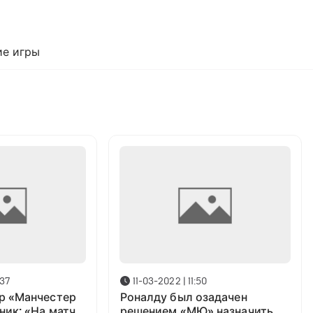
е игры
:37
11-03-2022 | 11:50
р «Манчестер
Роналду был озадачен
ик: «На матч с
решением «МЮ» назначить