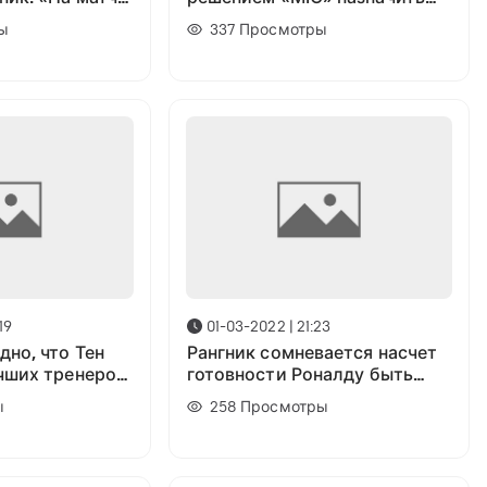
ступны все,
временного главного тренера
ы
337
Просмотры
19
01-03-2022 | 21:23
дно, что Тен
Рангник сомневается насчет
учших тренеров
готовности Роналду быть
основным нападающим в
ы
258
Просмотры
следующем сезоне