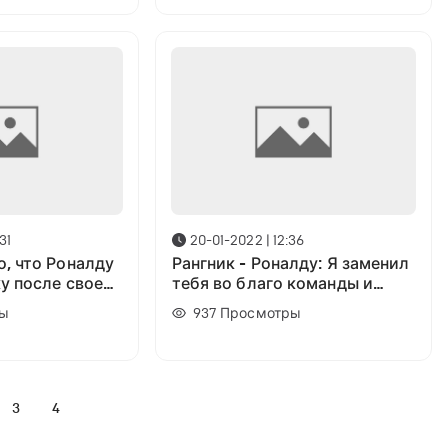
31
20-01-2022 | 12:36
о, что Роналду
Рангник - Роналду: Я заменил
ку после своей
тебя во благо команды и
клуба
ы
937
Просмотры
3
4