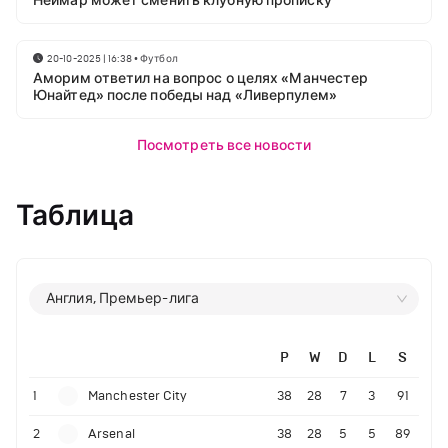
Неймар может сменить клубную прописку
20-10-2025 | 16:38
•
Футбол
Аморим ответил на вопрос о целях «Манчестер
Юнайтед» после победы над «Ливерпулем»
Посмотреть все новости
Таблица
Англия, Премьер-лига
P
W
D
L
S
1
Manchester City
38
28
7
3
91
2
Arsenal
38
28
5
5
89