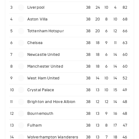
3
Liverpool
38
24
10
4
82
4
Aston Villa
38
20
8
10
68
5
Tottenham Hotspur
38
20
6
12
66
6
Chelsea
38
18
9
11
63
7
Newcastle United
38
18
6
14
60
8
Manchester United
38
18
6
14
60
9
West Ham United
38
14
10
14
52
10
Crystal Palace
38
13
10
15
49
11
Brighton and Hove Albion
38
12
12
14
48
12
Bournemouth
38
13
9
16
48
13
Fulham
38
13
8
17
47
14
Wolverhampton Wanderers
38
13
7
18
46