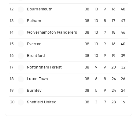
12
Bournemouth
38
13
9
16
48
13
Fulham
38
13
8
17
47
14
Wolverhampton Wanderers
38
13
7
18
46
15
Everton
38
13
9
16
40
16
Brentford
38
10
9
19
39
17
Nottingham Forest
38
9
9
20
32
18
Luton Town
38
6
8
24
26
19
Burnley
38
5
9
24
24
20
Sheffield United
38
3
7
28
16