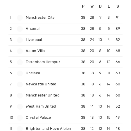
P
W
D
L
S
1
Manchester City
38
28
7
3
91
2
Arsenal
38
28
5
5
89
3
Liverpool
38
24
10
4
82
4
Aston Villa
38
20
8
10
68
5
Tottenham Hotspur
38
20
6
12
66
6
Chelsea
38
18
9
11
63
7
Newcastle United
38
18
6
14
60
8
Manchester United
38
18
6
14
60
9
West Ham United
38
14
10
14
52
10
Crystal Palace
38
13
10
15
49
11
Brighton and Hove Albion
38
12
12
14
48