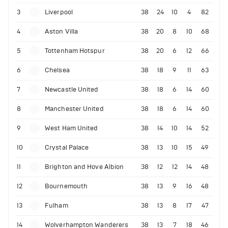
3
Liverpool
38
24
10
4
82
4
Aston Villa
38
20
8
10
68
5
Tottenham Hotspur
38
20
6
12
66
6
Chelsea
38
18
9
11
63
7
Newcastle United
38
18
6
14
60
8
Manchester United
38
18
6
14
60
9
West Ham United
38
14
10
14
52
10
Crystal Palace
38
13
10
15
49
11
Brighton and Hove Albion
38
12
12
14
48
12
Bournemouth
38
13
9
16
48
13
Fulham
38
13
8
17
47
14
Wolverhampton Wanderers
38
13
7
18
46