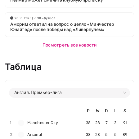
Неймар может сменить клубную прописку
20-10-2025 | 16:38
•
Футбол
Аморим ответил на вопрос о целях «Манчестер
Юнайтед» после победы над «Ливерпулем»
Посмотреть все новости
Таблица
Англия, Премьер-лига
P
W
D
L
S
1
Manchester City
38
28
7
3
91
2
Arsenal
38
28
5
5
89