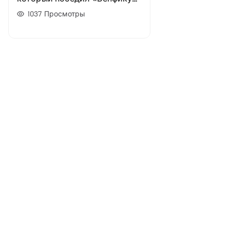
в 1990 году. Команда Сакки
1037
Просмотры
крушила всех и вся на своем
пути