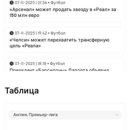
07-11-2025 | 21:36
•
Футбол
«Арсенал» может продать звезду в «Реал» за
150 млн евро
07-11-2025 | 19:42
•
Футбол
«Челси» может перехватить трансферную
цель «Реала»
07-11-2025 | 18:18
•
Футбол
Президент «Барселоны» Лапорта объявил
свой план насчёт Месси
Таблица
07-11-2025 | 16:23
•
Футбол
Известны имена трёх звёздных футболистов в
номинации на приз лучшему игроку года от
ФИФА
Англия, Премьер-лига
06-11-2025 | 23:06
•
Футбол