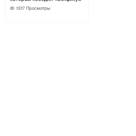
в 1990 году. Команда Сакки
1037
Просмотры
крушила всех и вся на своем
пути