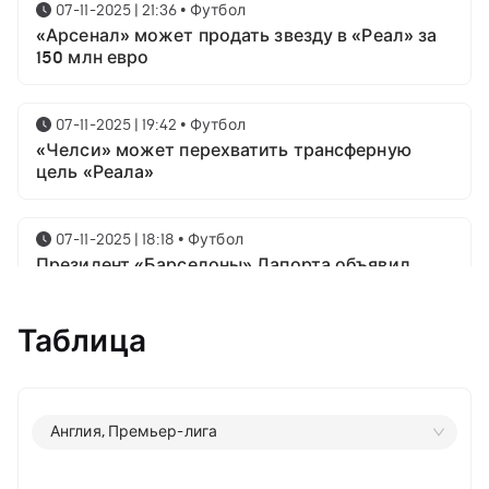
07-11-2025 | 21:36
•
Футбол
«Арсенал» может продать звезду в «Реал» за
150 млн евро
07-11-2025 | 19:42
•
Футбол
«Челси» может перехватить трансферную
цель «Реала»
07-11-2025 | 18:18
•
Футбол
Президент «Барселоны» Лапорта объявил
свой план насчёт Месси
Таблица
07-11-2025 | 16:23
•
Футбол
Известны имена трёх звёздных футболистов в
номинации на приз лучшему игроку года от
ФИФА
Англия, Премьер-лига
06-11-2025 | 23:06
•
Футбол