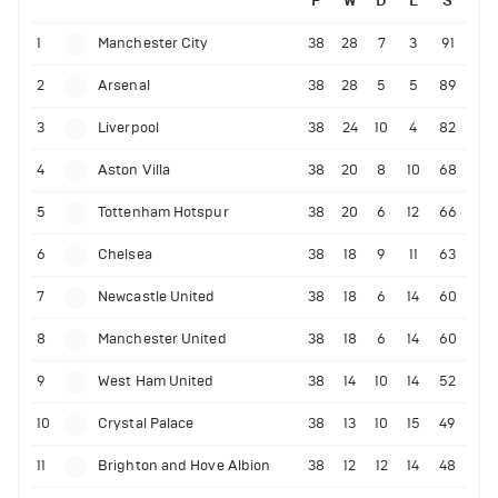
P
W
D
L
S
1
Manchester City
38
28
7
3
91
2
Arsenal
38
28
5
5
89
3
Liverpool
38
24
10
4
82
4
Aston Villa
38
20
8
10
68
5
Tottenham Hotspur
38
20
6
12
66
6
Chelsea
38
18
9
11
63
7
Newcastle United
38
18
6
14
60
8
Manchester United
38
18
6
14
60
9
West Ham United
38
14
10
14
52
10
Crystal Palace
38
13
10
15
49
11
Brighton and Hove Albion
38
12
12
14
48