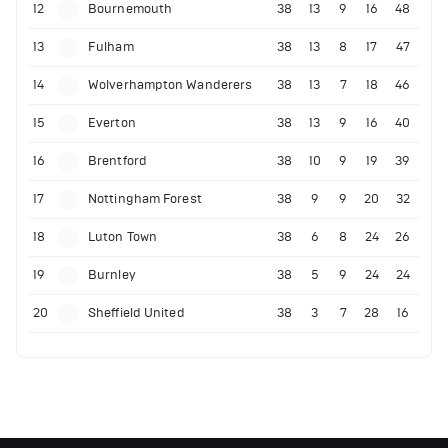
12
Bournemouth
38
13
9
16
48
13
Fulham
38
13
8
17
47
14
Wolverhampton Wanderers
38
13
7
18
46
15
Everton
38
13
9
16
40
16
Brentford
38
10
9
19
39
17
Nottingham Forest
38
9
9
20
32
18
Luton Town
38
6
8
24
26
19
Burnley
38
5
9
24
24
20
Sheffield United
38
3
7
28
16