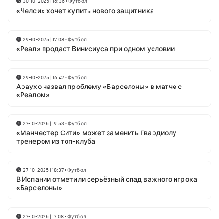
30-10-2025 | 16:36
•
Футбол
«Челси» хочет купить нового защитника
29-10-2025 | 17:08
•
Футбол
«Реал» продаст Винисиуса при одном условии
29-10-2025 | 16:42
•
Футбол
Араухо назвал проблему «Барселоны» в матче с
«Реалом»
27-10-2025 | 19:53
•
Футбол
«Манчестер Сити» может заменить Гвардиолу
тренером из топ-клуба
27-10-2025 | 18:37
•
Футбол
В Испании отметили серьёзный спад важного игрока
«Барселоны»
27-10-2025 | 17:08
•
Футбол