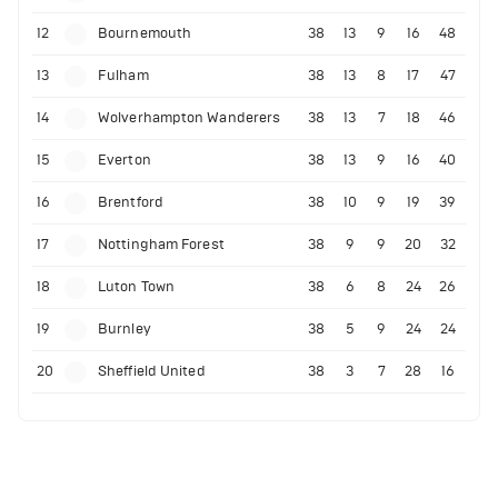
12
Bournemouth
38
13
9
16
48
13
Fulham
38
13
8
17
47
14
Wolverhampton Wanderers
38
13
7
18
46
15
Everton
38
13
9
16
40
16
Brentford
38
10
9
19
39
17
Nottingham Forest
38
9
9
20
32
18
Luton Town
38
6
8
24
26
19
Burnley
38
5
9
24
24
20
Sheffield United
38
3
7
28
16