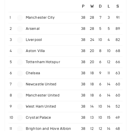
P
W
D
L
S
1
Manchester City
38
28
7
3
91
2
Arsenal
38
28
5
5
89
3
Liverpool
38
24
10
4
82
4
Aston Villa
38
20
8
10
68
5
Tottenham Hotspur
38
20
6
12
66
6
Chelsea
38
18
9
11
63
7
Newcastle United
38
18
6
14
60
8
Manchester United
38
18
6
14
60
9
West Ham United
38
14
10
14
52
10
Crystal Palace
38
13
10
15
49
11
Brighton and Hove Albion
38
12
12
14
48