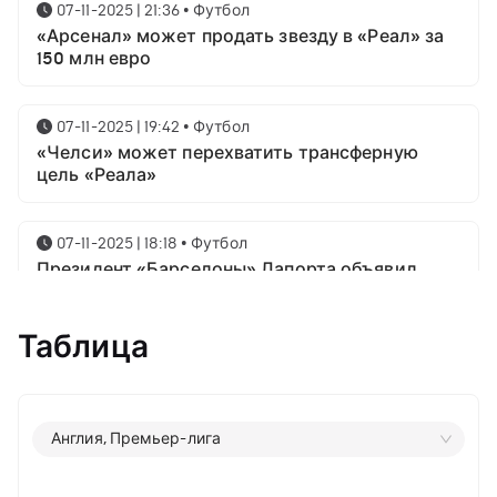
07-11-2025 | 21:36
•
Футбол
«Арсенал» может продать звезду в «Реал» за
150 млн евро
07-11-2025 | 19:42
•
Футбол
«Челси» может перехватить трансферную
цель «Реала»
07-11-2025 | 18:18
•
Футбол
Президент «Барселоны» Лапорта объявил
свой план насчёт Месси
Таблица
07-11-2025 | 16:23
•
Футбол
Известны имена трёх звёздных футболистов в
номинации на приз лучшему игроку года от
ФИФА
Англия, Премьер-лига
06-11-2025 | 23:06
•
Футбол