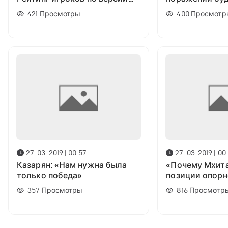
SofaScore
у нас нет шанс
421
Просмотры
400
Просмотр
больше не игр
27-03-2019 | 00:57
27-03-2019 | 00
Казарян: «Нам нужна была
«Почему Мхита
только победа»
позиции опорн
полузащитника
357
Просмотры
816
Просмотр
Гюльбудагянц