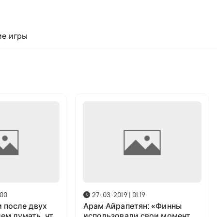
е игры
:00
27-03-2019 | 01:19
и после двух
Арам Айрапетян: «Финны
ем думать, что
использовали свои моменты,