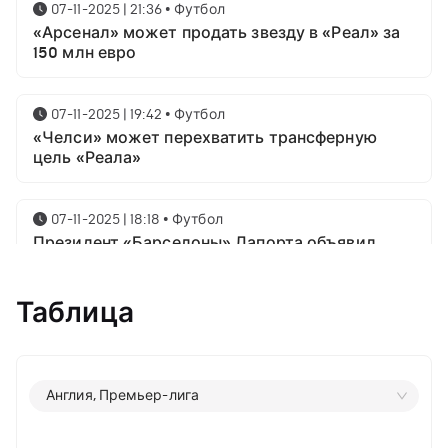
07-11-2025 | 21:36
•
Футбол
«Арсенал» может продать звезду в «Реал» за
150 млн евро
07-11-2025 | 19:42
•
Футбол
«Челси» может перехватить трансферную
цель «Реала»
07-11-2025 | 18:18
•
Футбол
Президент «Барселоны» Лапорта объявил
свой план насчёт Месси
Таблица
07-11-2025 | 16:23
•
Футбол
Известны имена трёх звёздных футболистов в
номинации на приз лучшему игроку года от
ФИФА
Англия, Премьер-лига
06-11-2025 | 23:06
•
Футбол