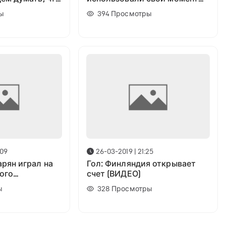
ов, то лучше
вот и все»
ы
394
Просмотры
ать»
:09
26-03-2019 | 21:25
рян играл на
Гол: Финляндия открывает
ого
счет (ВИДЕО)
»? Отвечает
ы
328
Просмотры