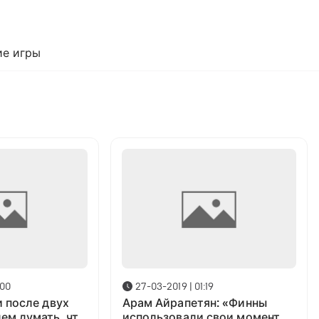
е игры
:00
27-03-2019 | 01:19
и после двух
Арам Айрапетян: «Финны
ем думать, что
использовали свои моменты,