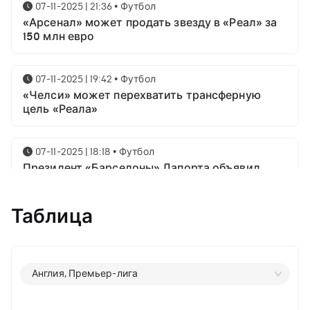
07-11-2025 | 21:36
•
Футбол
«Арсенал» может продать звезду в «Реал» за
150 млн евро
07-11-2025 | 19:42
•
Футбол
«Челси» может перехватить трансферную
цель «Реала»
07-11-2025 | 18:18
•
Футбол
Президент «Барселоны» Лапорта объявил
свой план насчёт Месси
Таблица
07-11-2025 | 16:23
•
Футбол
Известны имена трёх звёздных футболистов в
номинации на приз лучшему игроку года от
ФИФА
Англия, Премьер-лига
06-11-2025 | 23:06
•
Футбол