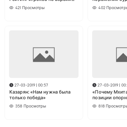
SofaScore
у нас нет шанс
421
Просмотры
402
Просмотр
больше не игр
27-03-2019 | 00:57
27-03-2019 | 00
Казарян: «Нам нужна была
«Почему Мхита
только победа»
позиции опорн
полузащитника
358
Просмотры
818
Просмотр
Гюльбудагянц