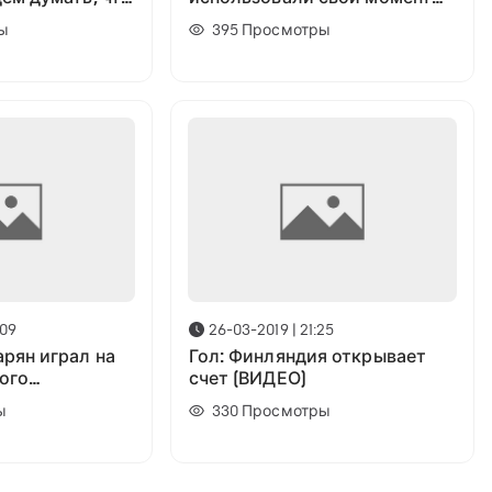
ов, то лучше
вот и все»
ы
395
Просмотры
ать»
:09
26-03-2019 | 21:25
рян играл на
Гол: Финляндия открывает
ого
счет (ВИДЕО)
»? Отвечает
ы
330
Просмотры