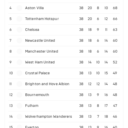
4
Aston Villa
38
20
8
10
68
5
Tottenham Hotspur
38
20
6
12
66
6
Chelsea
38
18
9
11
63
7
Newcastle United
38
18
6
14
60
8
Manchester United
38
18
6
14
60
9
West Ham United
38
14
10
14
52
10
Crystal Palace
38
13
10
15
49
11
Brighton and Hove Albion
38
12
12
14
48
12
Bournemouth
38
13
9
16
48
13
Fulham
38
13
8
17
47
14
Wolverhampton Wanderers
38
13
7
18
46
15
Everton
38
13
9
16
40