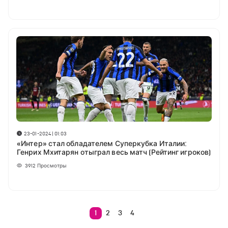
23-01-2024 | 01:03
«Интер» стал обладателем Суперкубка Италии:
Генрих Мхитарян отыграл весь матч (Рейтинг игроков)
3912
Просмотры
1
2
3
4