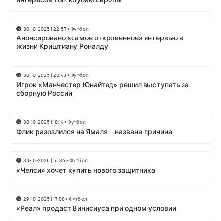
интересов топ-клубам Европы
30-10-2025 | 22:57
•
Футбол
Анонсировано «самое откровенное» интервью в
жизни Криштиану Роналду
30-10-2025 | 20:43
•
Футбол
Игрок «Манчестер Юнайтед» решил выступать за
сборную России
30-10-2025 | 18:14
•
Футбол
Флик разозлился на Ямаля – названа причина
30-10-2025 | 16:36
•
Футбол
«Челси» хочет купить нового защитника
29-10-2025 | 17:08
•
Футбол
«Реал» продаст Винисиуса при одном условии