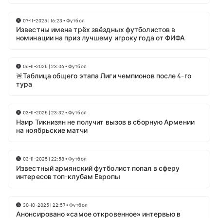
07-11-2025 | 16:23
•
Футбол
Известны имена трёх звёздных футболистов в
номинации на приз лучшему игроку года от ФИФА
06-11-2025 | 23:06
•
Футбол
🚨Таблица общего этапа Лиги чемпионов после 4-го
тура
03-11-2025 | 23:32
•
Футбол
Наир Тикнизян не получит вызов в сборную Армении
на ноябрьские матчи
03-11-2025 | 22:58
•
Футбол
Известный армянский футболист попал в сферу
интересов топ-клубам Европы
30-10-2025 | 22:57
•
Футбол
Анонсировано «самое откровенное» интервью в