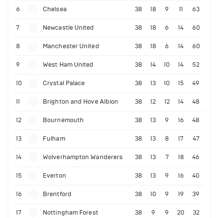
6
Chelsea
38
18
9
11
63
7
Newcastle United
38
18
6
14
60
8
Manchester United
38
18
6
14
60
9
West Ham United
38
14
10
14
52
10
Crystal Palace
38
13
10
15
49
11
Brighton and Hove Albion
38
12
12
14
48
12
Bournemouth
38
13
9
16
48
13
Fulham
38
13
8
17
47
14
Wolverhampton Wanderers
38
13
7
18
46
15
Everton
38
13
9
16
40
16
Brentford
38
10
9
19
39
17
Nottingham Forest
38
9
9
20
32