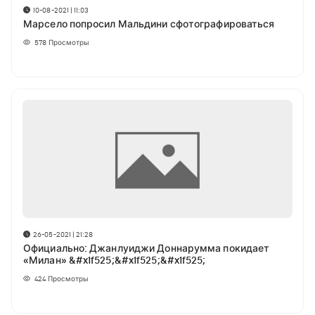
10-08-2021 | 11:03
Марсело попросил Мальдини сфотографироваться
578
Просмотры
26-05-2021 | 21:28
Официально: Джанлуиджи Доннарумма покидает
«Милан» &#x1f525;&#x1f525;&#x1f525;
424
Просмотры