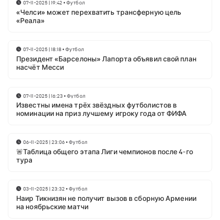
07-11-2025 | 19:42
•
Футбол
«Челси» может перехватить трансферную цель
«Реала»
07-11-2025 | 18:18
•
Футбол
Президент «Барселоны» Лапорта объявил свой план
насчёт Месси
07-11-2025 | 16:23
•
Футбол
Известны имена трёх звёздных футболистов в
номинации на приз лучшему игроку года от ФИФА
06-11-2025 | 23:06
•
Футбол
🚨Таблица общего этапа Лиги чемпионов после 4-го
тура
03-11-2025 | 23:32
•
Футбол
Наир Тикнизян не получит вызов в сборную Армении
на ноябрьские матчи