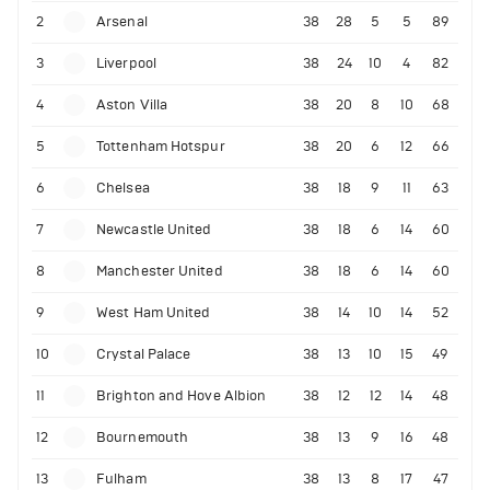
2
Arsenal
38
28
5
5
89
3
Liverpool
38
24
10
4
82
4
Aston Villa
38
20
8
10
68
5
Tottenham Hotspur
38
20
6
12
66
6
Chelsea
38
18
9
11
63
7
Newcastle United
38
18
6
14
60
8
Manchester United
38
18
6
14
60
9
West Ham United
38
14
10
14
52
10
Crystal Palace
38
13
10
15
49
11
Brighton and Hove Albion
38
12
12
14
48
12
Bournemouth
38
13
9
16
48
13
Fulham
38
13
8
17
47