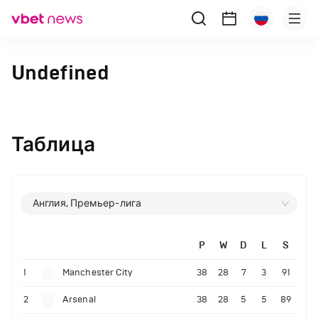
Undefined
Таблица
Англия, Премьер-лига
P
W
D
L
S
1
Manchester City
38
28
7
3
91
2
Arsenal
38
28
5
5
89