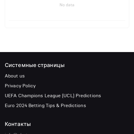
No data
Системные страницы
About us
Privacy Policy
UEFA Champions League (UCL) Predictions
Euro 2024 Betting Tips & Predictions
Контакты