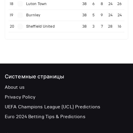
18
Luton Town
38
6
8
24
26
19
Burnley
38
5
9
24
24
20
Sheffield United
38
3
7
28
16
Системные страницы
About us
Privacy Policy
UEFA Champions League (UCL) Predictions
Euro 2024 Betting Tips & Predictions