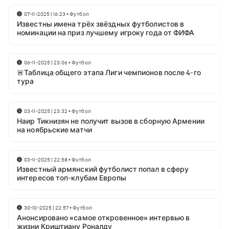
07-11-2025 | 16:23
•
Футбол
Известны имена трёх звёздных футболистов в
номинации на приз лучшему игроку года от ФИФА
06-11-2025 | 23:06
•
Футбол
🚨Таблица общего этапа Лиги чемпионов после 4-го
тура
03-11-2025 | 23:32
•
Футбол
Наир Тикнизян не получит вызов в сборную Армении
на ноябрьские матчи
03-11-2025 | 22:58
•
Футбол
Известный армянский футболист попал в сферу
интересов топ-клубам Европы
30-10-2025 | 22:57
•
Футбол
Анонсировано «самое откровенное» интервью в
жизни Криштиану Роналду