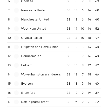
6
Chelsea
38
18
9
11
63
7
Newcastle United
38
18
6
14
60
8
Manchester United
38
18
6
14
60
9
West Ham United
38
14
10
14
52
10
Crystal Palace
38
13
10
15
49
11
Brighton and Hove Albion
38
12
12
14
48
12
Bournemouth
38
13
9
16
48
13
Fulham
38
13
8
17
47
14
Wolverhampton Wanderers
38
13
7
18
46
15
Everton
38
13
9
16
40
16
Brentford
38
10
9
19
39
17
Nottingham Forest
38
9
9
20
32