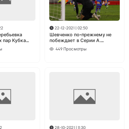
22
22-12-2021 | 02:50
еребьевка
Шевченко по-прежнему не
 пар Кубка
побеждает в Серии А.
ги
«Барселона» сыграла
ы
449
Просмотры
вничью: Результаты матчей
52
28-10-2021 | 11:30