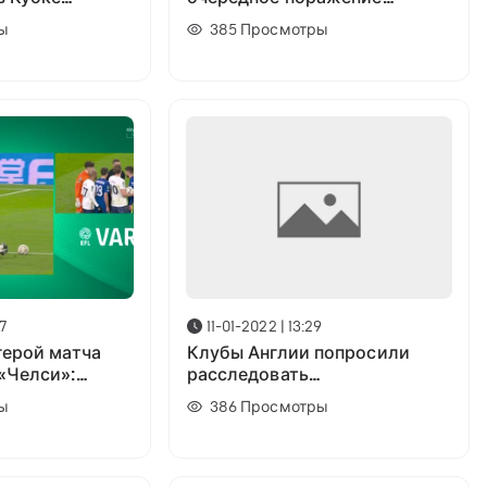
ги
команды Шевченко:
ы
385
Просмотры
Результаты игрового дня
47
11-01-2022 | 13:29
герой матча
Клубы Англии попросили
«Челси»:
расследовать
ла арбитру в
обстоятельства переноса
ы
386
Просмотры
 эпизодах
матча «Ливерпуль» -
«Арсенал»