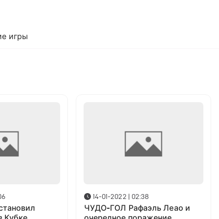
е игры
06
14-01-2022 | 02:38
становил
ЧУДО-ГОЛ Рафаэль Леао и
в Кубке
очередное поражение