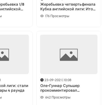
ребьевка 1/8
Жеребьевка четвертьфинала
Английской
Кубка английской лиги: Итоги
жеребьевки
ы
176
Просмотры
1
23-09-2021 | 10:08
ой лиги: стали
Оле-Гуннар Сульшер
ары 4 раунда
прокомментировал
поражение от «Вест Хэм» в
ы
642
Просмотры
кубке