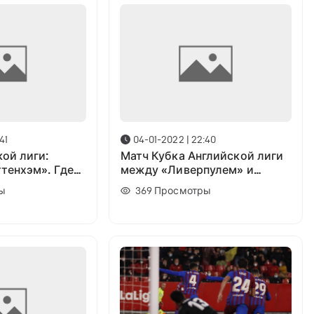
41
04-01-2022 | 22:40
ой лиги:
Матч Кубка Английской лиги
ттенхэм». Где
между «Ливерпулем» и
йн?
«Арсеналом» под угрозой
ы
369
Просмотры
срыва