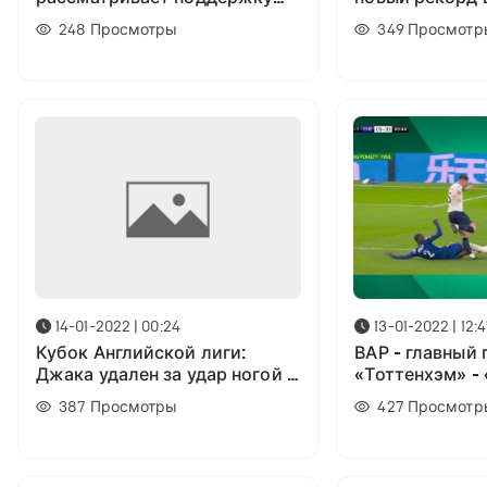
Украины на финальном матче
английской ли
248
Просмотры
349
Просмотр
турнира
14-01-2022 | 00:24
13-01-2022 | 12:
Кубок Английской лиги:
ВАР - главный 
Джака удален за удар ногой в
«Тоттенхэм» - 
грудь Жоте
Система помог
387
Просмотры
427
Просмотр
трех ключевых