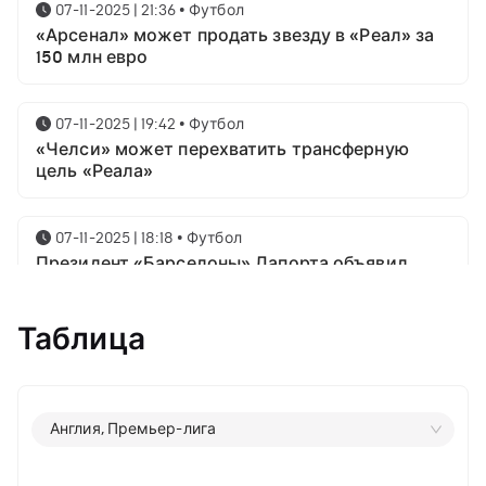
07-11-2025 | 21:36
•
Футбол
«Арсенал» может продать звезду в «Реал» за
150 млн евро
07-11-2025 | 19:42
•
Футбол
«Челси» может перехватить трансферную
цель «Реала»
07-11-2025 | 18:18
•
Футбол
Президент «Барселоны» Лапорта объявил
свой план насчёт Месси
Таблица
07-11-2025 | 16:23
•
Футбол
Известны имена трёх звёздных футболистов в
номинации на приз лучшему игроку года от
ФИФА
Англия, Премьер-лига
06-11-2025 | 23:06
•
Футбол