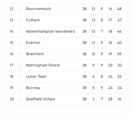
12
Bournemouth
38
13
9
16
48
13
Fulham
38
13
8
17
47
14
Wolverhampton Wanderers
38
13
7
18
46
15
Everton
38
13
9
16
40
16
Brentford
38
10
9
19
39
17
Nottingham Forest
38
9
9
20
32
18
Luton Town
38
6
8
24
26
19
Burnley
38
5
9
24
24
20
Sheffield United
38
3
7
28
16