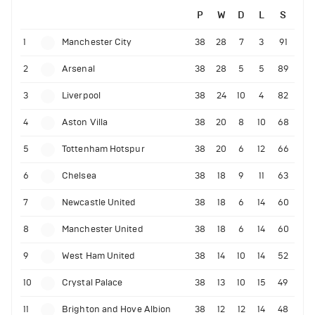
P
W
D
L
S
1
Manchester City
38
28
7
3
91
2
Arsenal
38
28
5
5
89
3
Liverpool
38
24
10
4
82
4
Aston Villa
38
20
8
10
68
5
Tottenham Hotspur
38
20
6
12
66
6
Chelsea
38
18
9
11
63
7
Newcastle United
38
18
6
14
60
8
Manchester United
38
18
6
14
60
9
West Ham United
38
14
10
14
52
10
Crystal Palace
38
13
10
15
49
11
Brighton and Hove Albion
38
12
12
14
48