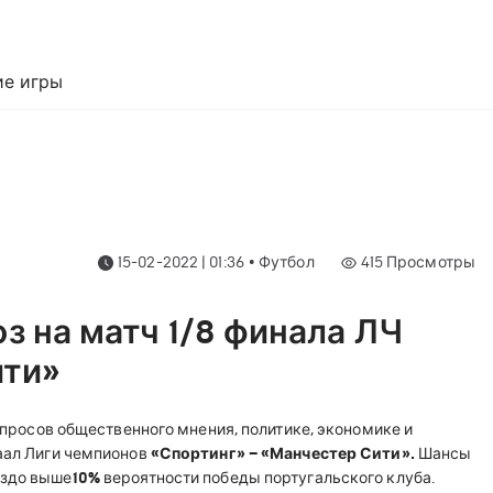
е игры
15-02-2022 | 01:36
•
Футбол
415
Просмотры
з на матч 1/8 финала ЛЧ
ити»
опросов общественного мнения, политике, экономике и
наал Лиги чемпионов
«Спортинг» – «Манчестер Сити».
Шансы
раздо выше
10%
вероятности победы португальского клуба.