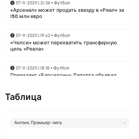
07-11-2025 | 21:36
•
Футбол
«Арсенал» может продать звезду в «Реал» за
150 млн евро
07-11-2025 | 19:42
•
Футбол
«Челси» может перехватить трансферную
цель «Реала»
07-11-2025 | 18:18
•
Футбол
Президент «Барселоны» Лапорта объявил
свой план насчёт Месси
Таблица
07-11-2025 | 16:23
•
Футбол
Известны имена трёх звёздных футболистов в
номинации на приз лучшему игроку года от
ФИФА
Англия, Премьер-лига
06-11-2025 | 23:06
•
Футбол