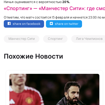
Ничья оценивается с вероятностью
20%.
«Спортинг» — «Манчестер Сити»: где см
Отметим, что матч состоится 15 февраля и начнется 23:00 по
share on facebook
share on twitter
Манчестер Сити
Спортинг
Лига Чемпионов
Похожие Новости