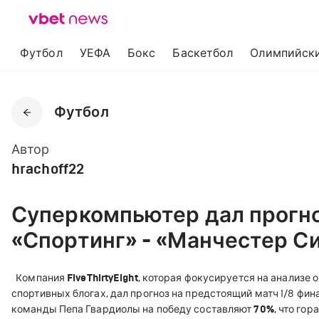
Футбол
УЕФА
Бокс
Баскетбол
Олимпийски
Футбол
Автор
hrachoff22
Суперкомпьютер дал прогно
«Спортинг» - «Манчестер С
Kомпания
FiveThirtyEight
, которая фокусируется на анализе 
спортивных блогах, дал прогноз на предстоящий матч 1/8 фи
команды Пепа Гвардиолы на победу составляют
70%
, что го