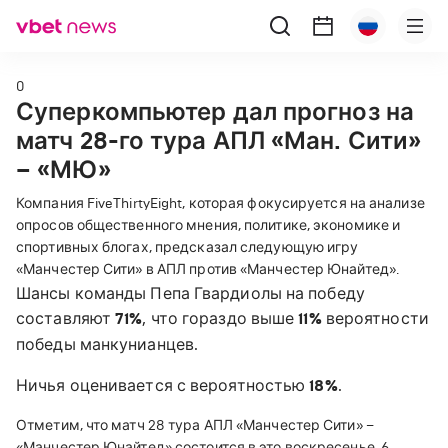
0
Суперкомпьютер дал прогноз на
матч 28-го тура АПЛ «Ман. Сити»
– «МЮ»
Компания FiveThirtyEight, которая фокусируется на анализе
опросов общественного мнения, политике, экономике и
спортивных блогах, предсказал следующую игру
«Манчестер Сити» в АПЛ против «Манчестер Юнайтед».
Шансы команды Пепа Гвардиолы на победу
составляют
71%
, что гораздо выше
11%
вероятности
победы манкунианцев.
Ничья оценивается с вероятностью
18%
.
Отметим, что матч 28 тура АПЛ «Манчестер Сити» –
«Манчестер Юнайтед» состоится в это воскресенье, 6