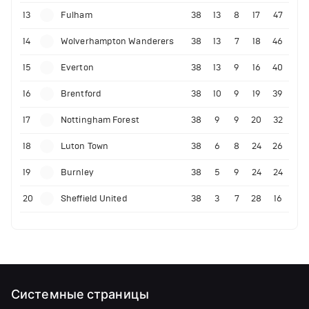
13
Fulham
38
13
8
17
47
14
Wolverhampton Wanderers
38
13
7
18
46
15
Everton
38
13
9
16
40
16
Brentford
38
10
9
19
39
17
Nottingham Forest
38
9
9
20
32
18
Luton Town
38
6
8
24
26
19
Burnley
38
5
9
24
24
20
Sheffield United
38
3
7
28
16
Системные страницы