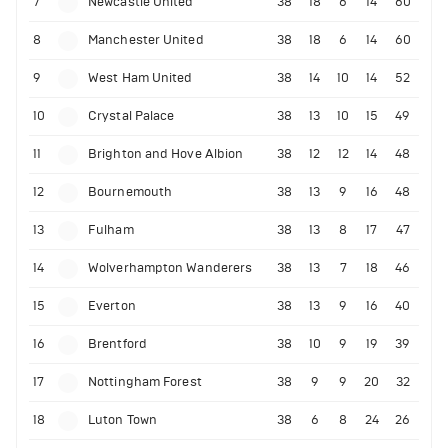
7
Newcastle United
38
18
6
14
60
8
Manchester United
38
18
6
14
60
9
West Ham United
38
14
10
14
52
10
Crystal Palace
38
13
10
15
49
11
Brighton and Hove Albion
38
12
12
14
48
12
Bournemouth
38
13
9
16
48
13
Fulham
38
13
8
17
47
14
Wolverhampton Wanderers
38
13
7
18
46
15
Everton
38
13
9
16
40
16
Brentford
38
10
9
19
39
17
Nottingham Forest
38
9
9
20
32
18
Luton Town
38
6
8
24
26