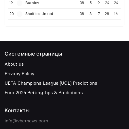
19
Burnley
38
5
9
24
24
20
Sheffield United
38
3
7
28
16
Системные страницы
About us
Privacy Policy
UEFA Champions League (UCL) Predictions
Euro 2024 Betting Tips & Predictions
Контакты
info@vbetnews.com