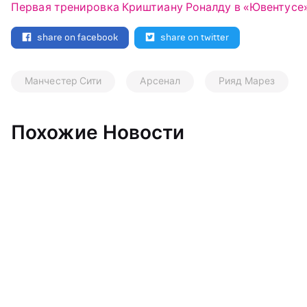
Первая тренировка Криштиану Роналду в «Ювентусе»
share on facebook
share on twitter
Манчестер Сити
Арсенал
Рияд Марез
Похожие Новости