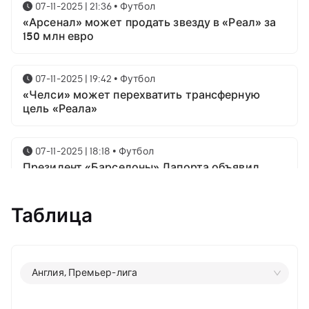
07-11-2025 | 21:36
•
Футбол
«Арсенал» может продать звезду в «Реал» за
150 млн евро
07-11-2025 | 19:42
•
Футбол
«Челси» может перехватить трансферную
цель «Реала»
07-11-2025 | 18:18
•
Футбол
Президент «Барселоны» Лапорта объявил
свой план насчёт Месси
Таблица
07-11-2025 | 16:23
•
Футбол
Известны имена трёх звёздных футболистов в
номинации на приз лучшему игроку года от
ФИФА
Англия, Премьер-лига
06-11-2025 | 23:06
•
Футбол