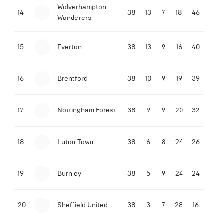
Wolverhampton
Иван Редкач сделал крупную ставку на второй
14
38
13
7
18
46
Wanderers
бой между Усиком и Джошуа
15
Everton
38
13
9
16
40
16
Brentford
38
10
9
19
39
17
Nottingham Forest
38
9
9
20
32
18
Luton Town
38
6
8
24
26
19
Burnley
38
5
9
24
24
20
Sheffield United
38
3
7
28
16