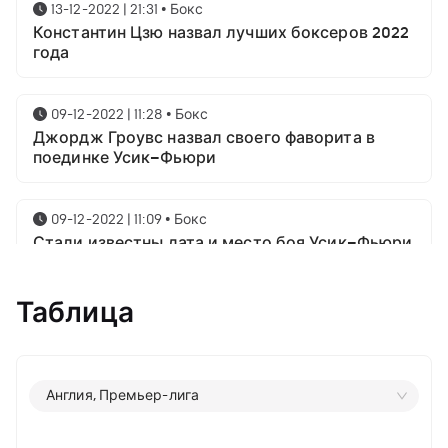
13-12-2022 | 21:31
•
Бокс
Константин Цзю назвал лучших боксеров 2022
года
09-12-2022 | 11:28
•
Бокс
Джордж Гроувс назвал своего фаворита в
поединке Усик–Фьюри
09-12-2022 | 11:09
•
Бокс
Стали известны дата и место боя Усик–Фьюри
Таблица
25-10-2022 | 19:08
•
Бокс
TalkSport: Фьюри - Усик пройдет в марте 2023
18-10-2022 | 22:22
•
Бокс
Англия, Премьер-лига
Украинский тренер о бое Ломаченко - Ортис:
«Бой будет «в одну калитку»»