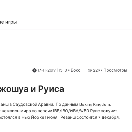
е игры
17-11-2019 | 13:10
•
Бокс
2297
Просмотры
жошуа и Руиса
ванш в Саудовской Аравии.
По данным Boxing Kingdom,
ак чемпион мира по версии IBF/IBO/WBA/WBO Руис получит
стоялся в Нью Йорке 1 июня.
Реванш состоится 7 декабря.