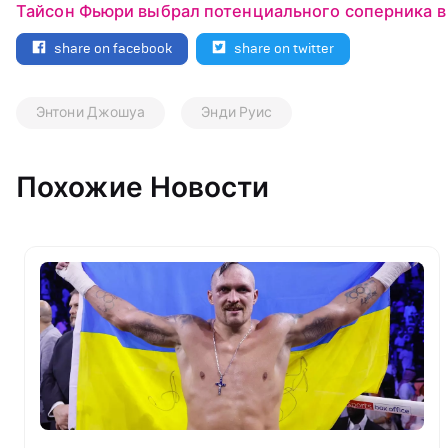
Тайсон Фьюри выбрал потенциального соперника в
share on facebook
share on twitter
Энтони Джошуа
Энди Руис
Похожие Новости