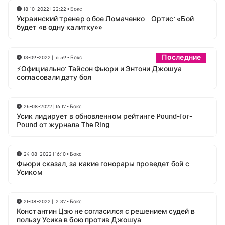
18-10-2022 | 22:22
•
Бокс
Украинский тренер о бое Ломаченко - Ортис: «Бой
будет «в одну калитку»»
Последние
13-09-2022 | 16:59
•
Бокс
⚡Официально: Тайсон Фьюри и Энтони Джошуа
согласовали дату боя
25-08-2022 | 16:17
•
Бокс
Усик лидирует в обновленном рейтинге Pound-for-
Pound от журнала The Ring
24-08-2022 | 16:10
•
Бокс
Фьюри сказал, за какие гонорары проведет бой с
Усиком
21-08-2022 | 12:37
•
Бокс
Константин Цзю не согласился с решением судей в
пользу Усика в бою против Джошуа