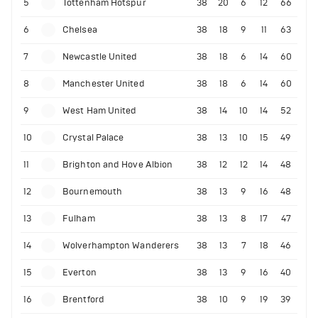
5
Tottenham Hotspur
38
20
6
12
66
6
Chelsea
38
18
9
11
63
7
Newcastle United
38
18
6
14
60
8
Manchester United
38
18
6
14
60
9
West Ham United
38
14
10
14
52
10
Crystal Palace
38
13
10
15
49
11
Brighton and Hove Albion
38
12
12
14
48
12
Bournemouth
38
13
9
16
48
13
Fulham
38
13
8
17
47
14
Wolverhampton Wanderers
38
13
7
18
46
15
Everton
38
13
9
16
40
16
Brentford
38
10
9
19
39