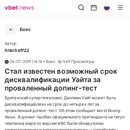
Бокс
Автор
hrachoff22
26-07-2019 | 16:16
•
Бокс
569
Просмотры
Стал известен возможный срок
дисквалификации Уайта за
проваленный допинг-тест
Британский супертяжеловес Диллиан Уайт может быть
дисквалифицирован на срок до четырех лет за
проваленный допинг-тест. Об этом сообщает
World Boxing
News
.
В допинг-пробах официального претендента на титул
чемпиона мира по версии WBC были обнаружены
эпиметандиенон и гидроксиметандиенон — метаболиты