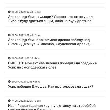
21-08-2022 | 02:48
•
Бокс
Александр Усик: «Фьюри? Уверен, что он не ушел.
Либо я буду драться с ним, либо не буду драться
вообще»
21-08-2022 | 02:40
•
Бокс
Александр Усик прокомментировал победу над
Энтони Джошуа: «Спасибо, Саудовская Аравия,
Иншааллах!»
21-08-2022 | 02:32
•
Бокс
ВИДЕО: В момент объявления победителя поединка
Усик не смог сдержать слез
21-08-2022 | 02:15
•
Бокс
Усик победил Джошуа: Как проголосовали судьи?
19-08-2022 | 23:24
•
Бокс
Иван Редкач сделал крупную ставку на второй бой
между Усиком и Джошуа