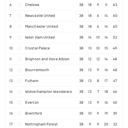
6
Chelsea
38
18
9
11
63
7
Newcastle United
38
18
6
14
60
8
Manchester United
38
18
6
14
60
9
West Ham United
38
14
10
14
52
10
Crystal Palace
38
13
10
15
49
11
Brighton and Hove Albion
38
12
12
14
48
12
Bournemouth
38
13
9
16
48
13
Fulham
38
13
8
17
47
14
Wolverhampton Wanderers
38
13
7
18
46
15
Everton
38
13
9
16
40
16
Brentford
38
10
9
19
39
17
Nottingham Forest
38
9
9
20
32