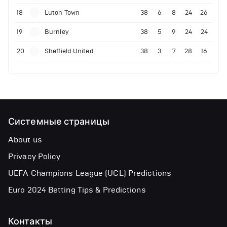
18
Luton Town
38
6
8
24
26
19
Burnley
38
5
9
24
24
20
Sheffield United
38
3
7
28
16
Системные страницы
About us
Privacy Policy
UEFA Champions League (UCL) Predictions
Euro 2024 Betting Tips & Predictions
Контакты