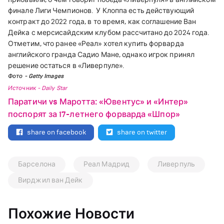
финале Лиги Чемпионов.
У Клоппа есть действующий
контракт до 2022 года, в то время, как соглашение Ван
Дейка с мерсисайдским клубом рассчитано до 2024 года.
Отметим, что ранее
«
Реал
»
хотел купить форварда
английского гранда Садио Мане, однако игрок принял
решение остаться в
«
Ливерпуле
»
.
Фото - Getty Images
Источник - Daily Star
Паратичи vs Маротта: «Ювентус» и «Интер»
поспорят за 17-летнего форварда «Шпор»
share on facebook
share on twitter
Барселона
Реал Мадрид
Ливерпуль
Вирджил ван Дейк
Похожие Новости