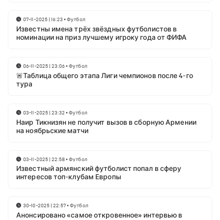
07-11-2025 | 16:23
•
Футбол
Известны имена трёх звёздных футболистов в
номинации на приз лучшему игроку года от ФИФА
06-11-2025 | 23:06
•
Футбол
🚨Таблица общего этапа Лиги чемпионов после 4-го
тура
03-11-2025 | 23:32
•
Футбол
Наир Тикнизян не получит вызов в сборную Армении
на ноябрьские матчи
03-11-2025 | 22:58
•
Футбол
Известный армянский футболист попал в сферу
интересов топ-клубам Европы
30-10-2025 | 22:57
•
Футбол
Анонсировано «самое откровенное» интервью в