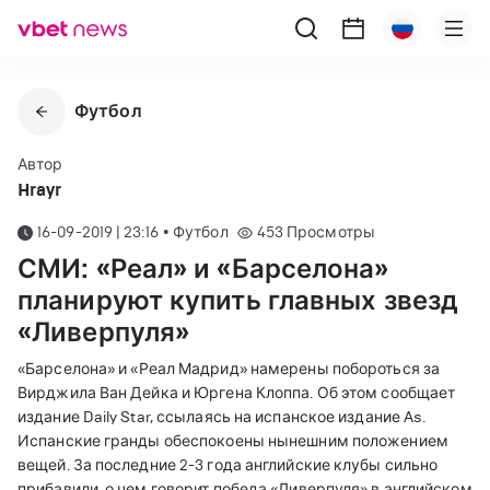
Футбол
Автор
Hrayr
16-09-2019 | 23:16
•
Футбол
453
Просмотры
СМИ: «Реал» и «Барселона»
планируют купить главных звезд
«Ливерпуля»
«
Барселона
»
и
«
Реал Мадрид
»
намерены побороться за
Вирджила Ван Дейка и Юргена Клоппа. Об этом сообщает
издание Daily Star, ссылаясь на испанское издание As.
Испанские гранды обеспокоены нынешним положением
вещей. За последние 2-3 года английские клубы сильно
прибавили, о чем говорит победа
«
Ливерпуля
»
в английском