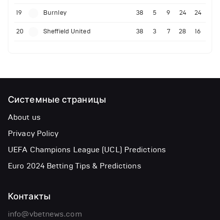
19
Burnley
38
5
9
24
24
20
Sheffield United
38
3
7
28
16
Системные страницы
About us
Privacy Policy
UEFA Champions League (UCL) Predictions
Euro 2024 Betting Tips & Predictions
Контакты
info@vbetnews.com