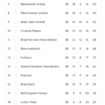
7
Newcastle United
38
18
6
14
60
8
Manchester United
38
18
6
14
60
9
West Ham United
38
14
10
14
52
10
Crystal Palace
38
13
10
15
49
11
Brighton and Hove Albion
38
12
12
14
48
12
Bournemouth
38
13
9
16
48
13
Fulham
38
13
8
17
47
14
Wolverhampton Wanderers
38
13
7
18
46
15
Everton
38
13
9
16
40
16
Brentford
38
10
9
19
39
17
Nottingham Forest
38
9
9
20
32
18
Luton Town
38
6
8
24
26