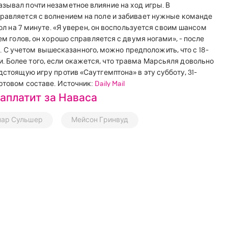
зывал почти незаметное влияние на ход игры. В
правляется с волнением на поле и забивает нужные команде
гол на 7 минуте. «Я уверен, он воспользуется своим шансом
ем голов, он хорошо справляется с двумя ногами», - после
С учетом вышесказанного, можно предположить, что с 18-
 Более того, если окажется, что травма Марсьяля довольно
дстоящую игру против «Саутгемптона» в эту субботу, 31-
артовом составе. Источник:
Daily Mail
аплатит за Наваса
нар Сульшер
Мейсон Гринвуд