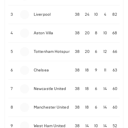
3
Liverpool
38
24
10
4
82
4
Aston Villa
38
20
8
10
68
5
Tottenham Hotspur
38
20
6
12
66
6
Chelsea
38
18
9
11
63
7
Newcastle United
38
18
6
14
60
8
Manchester United
38
18
6
14
60
9
West Ham United
38
14
10
14
52