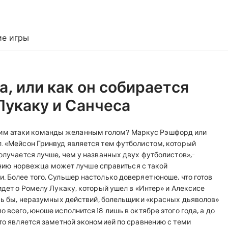
е игры
, или как он собирается
Лукаку и Санчеса
им атаки команды желанным голом? Маркус Рэшфорд или
л. «Мейсон Гринвуд является тем футболистом, который
получается лучше, чем у названных двух футболистов»,-
мнению норвежца может лучше справиться с такой
. Более того, Сульшер настолько доверяет юноше, что готов
идет о Ромелу Лукаку, который ушел в «Интер» и Алексисе
ось бы, неразумных действий, болельщики «красных дьяволов»
 всего, юноше исполнится 18 лишь в октябре этого года, а до
что является заметной экономией по сравнению с теми