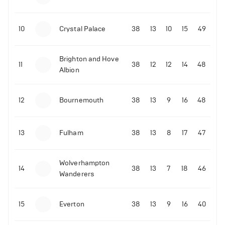
10
Crystal Palace
38
13
10
15
49
Brighton and Hove
11
38
12
12
14
48
Albion
12
Bournemouth
38
13
9
16
48
13
Fulham
38
13
8
17
47
Wolverhampton
14
38
13
7
18
46
Wanderers
15
Everton
38
13
9
16
40