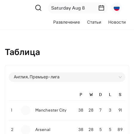
Развлечение
Статьи
Новости
Таблица
Англия, Премьер-лига
P
W
D
L
S
1
Manchester City
38
28
7
3
91
2
Arsenal
38
28
5
5
89