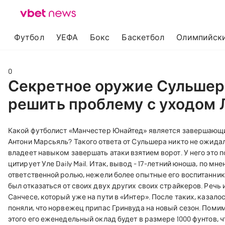
Футбол
УЕФА
Бокс
Баскетбол
Олимпийски
0
Секретное оружие Сульшера
решить проблему с уходом 
Какой футболист «Манчестер Юнайтед» является завершающ
Антони Марсьяль? Такого ответа от Сульшера никто не ожида
владеет навыком завершать атаки взятием ворот. У него это 
цитирует Уле Daily Mail. Итак, вывод - 17-летний юноша, по 
ответственной ролью, нежели более опытные его воспитанники
был отказаться от своих двух других своих страйкеров. Речь 
Санчесе, который уже на пути в «Интер». После таких, казал
поняли, что норвежец припас Гринвуда на новый сезон. Помимо
этого его еженедельный оклад будет в размере 1000 фунтов, 